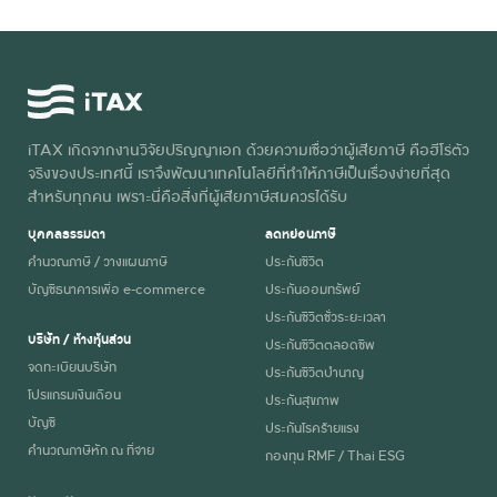
iTAX เกิดจากงานวิจัยปริญญาเอก ด้วยความเชื่อว่าผู้เสียภาษี คือฮีโร่ตัว
จริงของประเทศนี้ เราจึงพัฒนาเทคโนโลยีที่ทำให้ภาษีเป็นเรื่องง่ายที่สุด
สำหรับทุกคน เพราะนี่คือสิ่งที่ผู้เสียภาษีสมควรได้รับ
บุคคลธรรมดา
ลดหย่อนภาษี
คำนวณภาษี / วางแผนภาษี
ประกันชีวิต
บัญชีธนาคารเพื่อ e-commerce
ประกันออมทรัพย์
ประกันชีวิตชั่วระยะเวลา
บริษัท / ห้างหุ้นส่วน
ประกันชีวิตตลอดชีพ
จดทะเบียนบริษัท
ประกันชีวิตบำนาญ
โปรแกรมเงินเดือน
ประกันสุขภาพ
บัญชี
ประกันโรคร้ายแรง
คำนวณภาษีหัก ณ ที่จ่าย
กองทุน RMF / Thai ESG