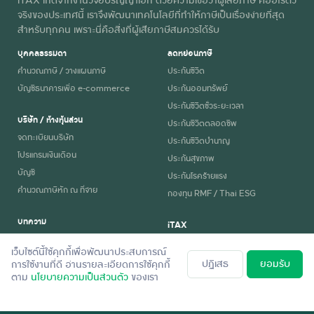
จริงของประเทศนี้ เราจึงพัฒนาเทคโนโลยีที่ทำให้ภาษีเป็นเรื่องง่ายที่สุด
สำหรับทุกคน เพราะนี่คือสิ่งที่ผู้เสียภาษีสมควรได้รับ
บุคคลธรรมดา
ลดหย่อนภาษี
คำนวณภาษี / วางแผนภาษี
ประกันชีวิต
บัญชีธนาคารเพื่อ e-commerce
ประกันออมทรัพย์
ประกันชีวิตชั่วระยะเวลา
บริษัท / ห้างหุ้นส่วน
ประกันชีวิตตลอดชีพ
จดทะเบียนบริษัท
ประกันชีวิตบำนาญ
โปรแกรมเงินเดือน
ประกันสุขภาพ
บัญชี
ประกันโรคร้ายแรง
คำนวณภาษีหัก ณ ที่จ่าย
กองทุน RMF / Thai ESG
บทความ
iTAX
ความรู้ภาษี
ทำไมต้อง iTAX
เว็บไซต์นี้ใช้คุกกี้เพื่อพัฒนาประสบการณ์
ข่าวภาษี
เกี่ยวกับ iTAX
ปฏิเสธ
ยอมรับ
การใช้งานที่ดี อ่านรายละเอียดการใช้คุกกี้
ตาม
นโยบายความเป็นส่วนตัว
ของเรา
นโยบายความเป็นส่วนตัว
สมัครงาน