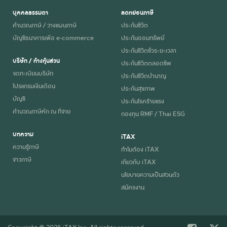
บุคคลธรรมดา
ลดหย่อนภาษี
คำนวณภาษี / วางแผนภาษี
ประกันชีวิต
บัญชีธนาคารเพื่อ e-commerce
ประกันออมทรัพย์
ประกันชีวิตชั่วระยะเวลา
บริษัท / ห้างหุ้นส่วน
ประกันชีวิตตลอดชีพ
จดทะเบียนบริษัท
ประกันชีวิตบำนาญ
โปรแกรมเงินเดือน
ประกันสุขภาพ
บัญชี
ประกันโรคร้ายแรง
คำนวณภาษีหัก ณ ที่จ่าย
กองทุน RMF / Thai ESG
บทความ
iTAX
ความรู้ภาษี
ทำไมต้อง iTAX
ข่าวภาษี
เกี่ยวกับ iTAX
นโยบายความเป็นส่วนตัว
สมัครงาน