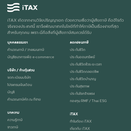
iTAX เกิดจากงานวิจัยปริญญาเอก ด้วยความเชื่อว่าผู้เสียภาษี คือฮีโร่ตัว
จริงของประเทศนี้ เราจึงพัฒนาเทคโนโลยีที่ทำให้ภาษีเป็นเรื่องง่ายที่สุด
สำหรับทุกคน เพราะนี่คือสิ่งที่ผู้เสียภาษีสมควรได้รับ
บุคคลธรรมดา
ลดหย่อนภาษี
คำนวณภาษี / วางแผนภาษี
ประกันชีวิต
บัญชีธนาคารเพื่อ e-commerce
ประกันออมทรัพย์
ประกันชีวิตชั่วระยะเวลา
บริษัท / ห้างหุ้นส่วน
ประกันชีวิตตลอดชีพ
จดทะเบียนบริษัท
ประกันชีวิตบำนาญ
โปรแกรมเงินเดือน
ประกันสุขภาพ
บัญชี
ประกันโรคร้ายแรง
คำนวณภาษีหัก ณ ที่จ่าย
กองทุน RMF / Thai ESG
บทความ
iTAX
ความรู้ภาษี
ทำไมต้อง iTAX
ข่าวภาษี
เกี่ยวกับ iTAX