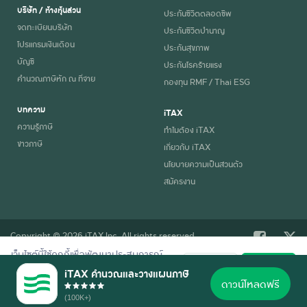
บริษัท / ห้างหุ้นส่วน
ประกันชีวิตตลอดชีพ
จดทะเบียนบริษัท
ประกันชีวิตบำนาญ
โปรแกรมเงินเดือน
ประกันสุขภาพ
บัญชี
ประกันโรคร้ายแรง
คำนวณภาษีหัก ณ ที่จ่าย
กองทุน RMF / Thai ESG
บทความ
iTAX
ความรู้ภาษี
ทำไมต้อง iTAX
ข่าวภาษี
เกี่ยวกับ iTAX
นโยบายความเป็นส่วนตัว
สมัครงาน
Copyright © 2026 iTAX Inc. All rights reserved.
เว็บไซต์นี้ใช้คุกกี้เพื่อพัฒนาประสบการณ์
ปฏิเสธ
ยอมรับ
การใช้งานที่ดี อ่านรายละเอียดการใช้คุกกี้
iTAX คำนวณและวางแผนภาษี
ตาม
นโยบายความเป็นส่วนตัว
ของเรา
ดาวน์โหลดฟรี
(100K+)