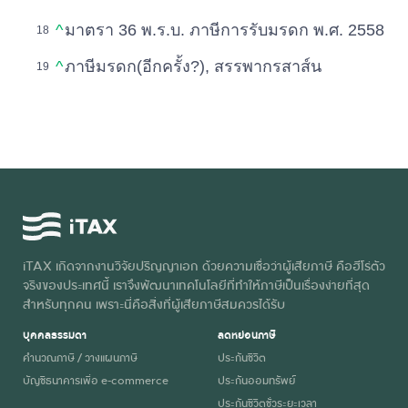
^
มาตรา 36 พ.ร.บ. ภาษีการรับมรดก พ.ศ. 2558
^
ภาษีมรดก(อีกครั้ง?), สรรพากรสาส์น
iTAX เกิดจากงานวิจัยปริญญาเอก ด้วยความเชื่อว่าผู้เสียภาษี คือฮีโร่ตัว
จริงของประเทศนี้ เราจึงพัฒนาเทคโนโลยีที่ทำให้ภาษีเป็นเรื่องง่ายที่สุด
สำหรับทุกคน เพราะนี่คือสิ่งที่ผู้เสียภาษีสมควรได้รับ
บุคคลธรรมดา
ลดหย่อนภาษี
คำนวณภาษี / วางแผนภาษี
ประกันชีวิต
บัญชีธนาคารเพื่อ e-commerce
ประกันออมทรัพย์
ประกันชีวิตชั่วระยะเวลา