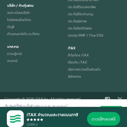
บริษัท / ห้างหุ้นส่วน
ประกันชีวิตตลอดชีพ
จดทะเบียนบริษัท
ประกันชีวิตบำนาญ
โปรแกรมเงินเดือน
ประกันสุขภาพ
บัญชี
ประกันโรคร้ายแรง
คำนวณภาษีหัก ณ ที่จ่าย
กองทุน RMF / Thai ESG
บทความ
iTAX
ความรู้ภาษี
ทำไมต้อง iTAX
ข่าวภาษี
เกี่ยวกับ iTAX
นโยบายความเป็นส่วนตัว
สมัครงาน
Copyright © 2026 iTAX Inc. All rights reserved.
เว็บไซต์นี้ใช้คุกกี้เพื่อพัฒนาประสบการณ์
ปฏิเสธ
ยอมรับ
การใช้งานที่ดี อ่านรายละเอียดการใช้คุกกี้
iTAX คำนวณและวางแผนภาษี
ตาม
นโยบายความเป็นส่วนตัว
ของเรา
ดาวน์โหลดฟรี
(100K+)