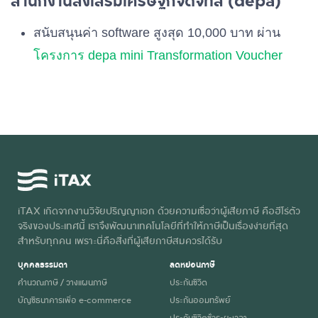
สำนักงานส่งเสริมเศรษฐกิจดิจิทัล (depa)
สนับสนุนค่า software สูงสุด 10,000 บาท ผ่าน
โครงการ depa mini Transformation Voucher
iTAX เกิดจากงานวิจัยปริญญาเอก ด้วยความเชื่อว่าผู้เสียภาษี คือฮีโร่ตัว
จริงของประเทศนี้ เราจึงพัฒนาเทคโนโลยีที่ทำให้ภาษีเป็นเรื่องง่ายที่สุด
สำหรับทุกคน เพราะนี่คือสิ่งที่ผู้เสียภาษีสมควรได้รับ
บุคคลธรรมดา
ลดหย่อนภาษี
คำนวณภาษี / วางแผนภาษี
ประกันชีวิต
บัญชีธนาคารเพื่อ e-commerce
ประกันออมทรัพย์
ประกันชีวิตชั่วระยะเวลา