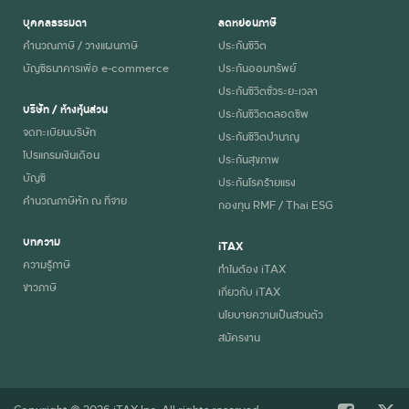
บุคคลธรรมดา
ลดหย่อนภาษี
คำนวณภาษี / วางแผนภาษี
ประกันชีวิต
บัญชีธนาคารเพื่อ e-commerce
ประกันออมทรัพย์
ประกันชีวิตชั่วระยะเวลา
บริษัท / ห้างหุ้นส่วน
ประกันชีวิตตลอดชีพ
จดทะเบียนบริษัท
ประกันชีวิตบำนาญ
โปรแกรมเงินเดือน
ประกันสุขภาพ
บัญชี
ประกันโรคร้ายแรง
คำนวณภาษีหัก ณ ที่จ่าย
กองทุน RMF / Thai ESG
บทความ
iTAX
ความรู้ภาษี
ทำไมต้อง iTAX
ข่าวภาษี
เกี่ยวกับ iTAX
นโยบายความเป็นส่วนตัว
สมัครงาน