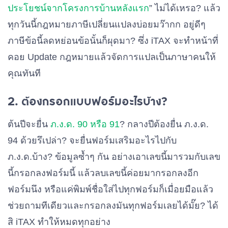
ประโยชน์จากโครงการบ้านหลังแรก
” ไม่ได้เหรอ? แล้ว
ทุกวันนี้กฎหมายภาษีเปลี่ยนแปลงบ่อยมว๊ากก อยู่ดีๆ
ภาษีข้อนี้ลดหย่อนข้อนั้นก็ผุดมา? ซึ่ง iTAX จะทำหน้าที่
คอย Update กฎหมายแล้วจัดการแปลเป็นภาษาคนให้
คุณทันที
2. ต้องกรอกแบบฟอร์มอะไรบ้าง?
ต้นปีจะยื่น
ภ.ง.ด. 90 หรือ 91
? กลางปีต้องยื่น ภ.ง.ด.
94 ด้วยรึเปล่า? จะยื่นฟอร์มเสริมอะไรไปกับ
ภ.ง.ด.บ้าง? ข้อมูลซ้ำๆ กัน อย่างเอาเลขนี้มารวมกับเลข
นี้กรอกลงฟอร์มนี้ แล้วลบเลขนี้ค่อยมากรอกลงอีก
ฟอร์มนึง หรือแค่พิมพ์ชื่อใส่ไปทุกฟอร์มก็เมื่อยมือแล้ว
ช่วยถามทีเดียวและกรอกลงมันทุกฟอร์มเลยได้มั๊ย? ได้
สิ iTAX ทำให้หมดทุกอย่าง