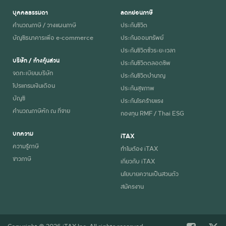
บุคคลธรรมดา
ลดหย่อนภาษี
คำนวณภาษี / วางแผนภาษี
ประกันชีวิต
บัญชีธนาคารเพื่อ e-commerce
ประกันออมทรัพย์
ประกันชีวิตชั่วระยะเวลา
บริษัท / ห้างหุ้นส่วน
ประกันชีวิตตลอดชีพ
จดทะเบียนบริษัท
ประกันชีวิตบำนาญ
โปรแกรมเงินเดือน
ประกันสุขภาพ
บัญชี
ประกันโรคร้ายแรง
คำนวณภาษีหัก ณ ที่จ่าย
กองทุน RMF / Thai ESG
บทความ
iTAX
ความรู้ภาษี
ทำไมต้อง iTAX
ข่าวภาษี
เกี่ยวกับ iTAX
นโยบายความเป็นส่วนตัว
สมัครงาน