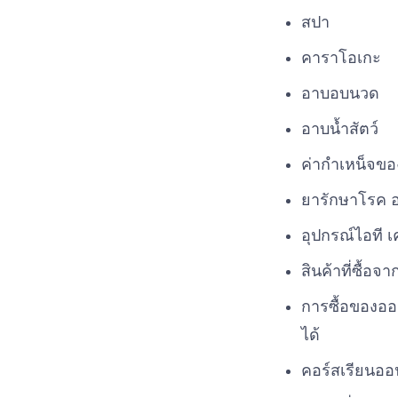
สปา
คาราโอเกะ
อาบอบนวด
อาบน้ำสัตว์
ค่ากำเหน็จข
ยารักษาโรค อา
อุปกรณ์ไอที เ
สินค้าที่ซื้อจ
การซื้อของออ
ได้
คอร์สเรียนออน