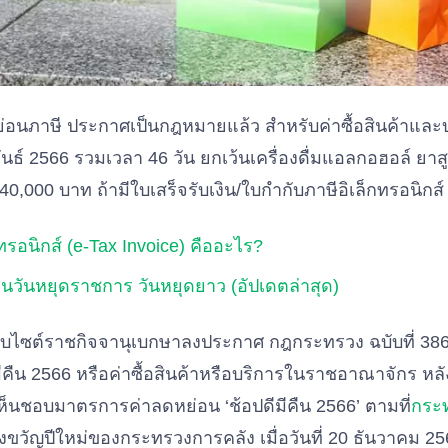
ย่อนภาษี ประกาศเป็นกฎหมายแล้ว สำหรับค่าซื้อสินค้าและบร
์ 2566 รวมเวลา 46 วัน ยกเว้นเครื่องดื่มแอลกอฮอล์ ยาสูบ
40,000 บาท ถ้ามีใบเสร็จรับเงิน/ใบกำกับภาษีอิเล็กทรอนิกส์
ทรอนิกส์ (e-Tax Invoice) คืออะไร?
ินวันหยุดราชการ วันหยุดยาว (อัปเดตล่าสุด)
ว็บไซต์ราชกิจจานุเบกษาลงประกาศ กฎกระทรวง ฉบับที่ 38
มีคืน 2566 หรือค่าซื้อสินค้าหรือบริการในราชอาณาจักร ห
เห็นชอบมาตรการค่าลดหย่อน ‘ช้อปดีมีคืน 2566’ ตามที่
กระ
ขวัญปีใหม่ของกระทรวงการคลัง เมื่อวันที่ 20 ธันวาคม 256