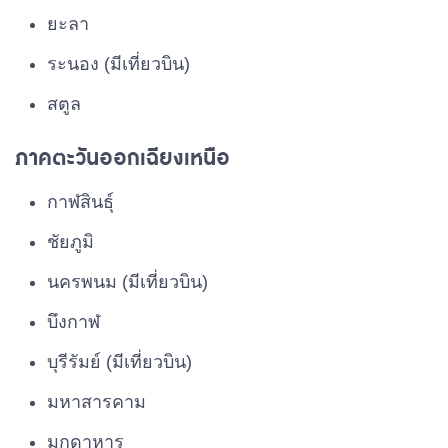
30%
฿9,000
ยะลา
฿5,000,000
ระนอง (มีเที่ยวบิน)
>฿5,000,000
35%
฿10,500
สตูล
ภาคตะวันออกเฉียงเหนือ
กาฬสินธุ์
ชัยภูมิ
นครพนม (มีเที่ยวบิน)
บึงกาฬ
บุรีรัมย์ (มีเที่ยวบิน)
มหาสารคาม
มุกดาหาร