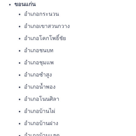
ขอนแก่น
อำเภอกระนวน
อำเภอเขาสวนกวาง
อำเภอโคกโพธิ์ชัย
อำเภอชนบท
อำเภอชุมแพ
อำเภอซำสูง
อำเภอน้ำพอง
อำเภอโนนศิลา
อำเภอบ้านไผ่
อำเภอบ้านฝาง
อำเภอบ้านแฮด