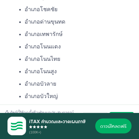
อำเภอโชคชัย
อำเภอด่านขุนทด
อำเภอเทพารักษ์
อำเภอโนนแดง
อำเภอโนนไทย
อำเภอโนนสูง
อำเภอบัวลาย
อำเภอบัวใหญ่
อำเภอบ้านเหลื่อม
เว็บไซต์นี้ใช้คุกกี้เพื่อพัฒนาประสบการณ์
ปฏิเสธ
ยอมรับ
การใช้งานที่ดี อ่านรายละเอียดการใช้คุกกี้
อำเภอประทาย
iTAX คำนวณและวางแผนภาษี
ตาม
นโยบายความเป็นส่วนตัว
ของเรา
ดาวน์โหลดฟรี
(100K+)
อำเภอปักธงชัย