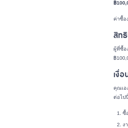
฿100,
ค่าซื้
สิทธิ
ผู้ที่
฿100,
เงื่
คุณเอง
ต่อไปนี
ซื
งา