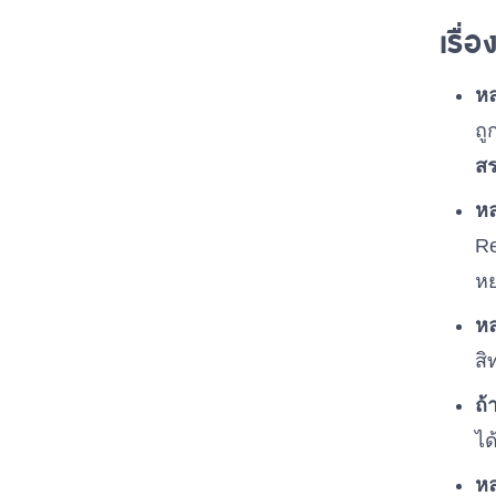
เรื่อ
หล
ถู
สร
หล
Re
หย
หล
สิ
ถ้
ได
หล