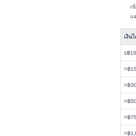
เข
แต
เงินไ
≤฿15
>฿15
>฿30
>฿50
>฿75
>฿1,