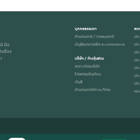
บุคคลธรรมดา
ลดห
คำนวณภาษี / วางแผนภาษี
ประ
ษี คือ
บัญชีธนาคารเพื่อ e-commerce
ประ
นเรื่อง
ประก
ับ
บริษัท / ห้างหุ้นส่วน
ประ
จดทะเบียนบริษัท
ประ
โปรแกรมเงินเดือน
ประ
บัญชี
ประ
คำนวณภาษีหัก ณ ที่จ่าย
กอง