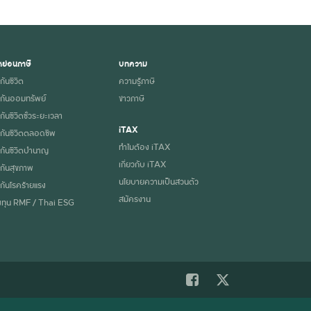
ย่อนภาษี
บทความ
กันชีวิต
ความรู้ภาษี
กันออมทรัพย์
ข่าวภาษี
ันชีวิตชั่วระยะเวลา
iTAX
กันชีวิตตลอดชีพ
ทำไมต้อง iTAX
กันชีวิตบำนาญ
เกี่ยวกับ iTAX
กันสุขภาพ
นโยบายความเป็นส่วนตัว
กันโรคร้ายแรง
สมัครงาน
ทุน RMF / Thai ESG