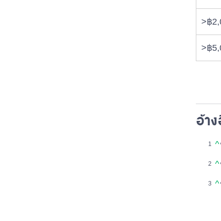
>฿2,
>฿5,
อ้าง
^
^
^