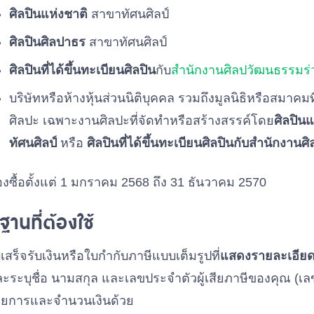
ศิลปินแห่งชาติ
สาขาทัศนศิลป์
ศิลปินศิลปาธร
สาขาทัศนศิลป์
ศิลปินที่ได้ขึ้นทะเบียนศิลปิน
กับ
สำนักงานศิลปวัฒนธรรมร
บริษัทหรือห้างหุ้นส่วนนิติบุคคล รวมถึงมูลนิธิหรือสมาค
ศิลปะ เฉพาะงานศิลปะที่จัดทำหรือสร้างสรรค์โดย
ศิลปิน
ทัศนศิลป์
หรือ
ศิลปินที่ได้ขึ้นทะเบียนศิลปินกับสำนักงาน
องซื้อตั้งแต่ 1 มกราคม 2568 ถึง 31 ธันวาคม 2570
ฐานที่ต้องใช้
เสร็จรับเงินหรือใบกำกับภาษีแบบเต็มรูปที่
แสดงรายละเอียดง
ะระบุชื่อ นามสกุล และเลขประจำตัวผู้เสียภาษีของคุณ (เล
ายการและจำนวนเงินด้วย