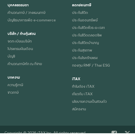
บุคคลธรรมดา
ลดหย่อนภาษี
คำนวณภาษี / วางแผนภาษี
ประกันชีวิต
บัญชีธนาคารเพื่อ e-commerce
ประกันออมทรัพย์
ประกันชีวิตชั่วระยะเวลา
บริษัท / ห้างหุ้นส่วน
ประกันชีวิตตลอดชีพ
จดทะเบียนบริษัท
ประกันชีวิตบำนาญ
โปรแกรมเงินเดือน
ประกันสุขภาพ
บัญชี
ประกันโรคร้ายแรง
คำนวณภาษีหัก ณ ที่จ่าย
กองทุน RMF / Thai ESG
บทความ
iTAX
ความรู้ภาษี
ทำไมต้อง iTAX
ข่าวภาษี
เกี่ยวกับ iTAX
นโยบายความเป็นส่วนตัว
สมัครงาน
Copyright © 2026 iTAX Inc. All rights reserved.