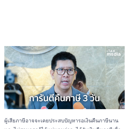
ผู้เสียภาษีอาจจะเคยประสบปัญหารอเงินคืนภาษีนาน