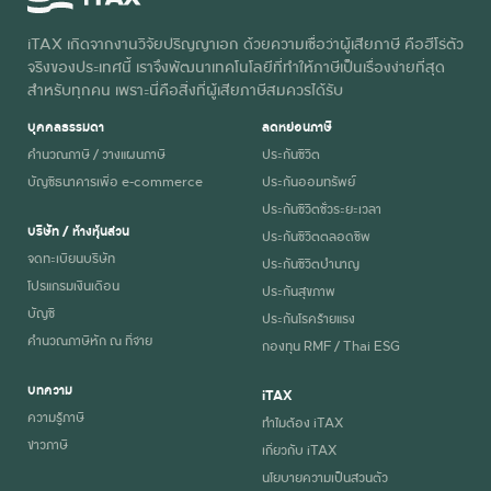
iTAX เกิดจากงานวิจัยปริญญาเอก ด้วยความเชื่อว่าผู้เสียภาษี คือฮีโร่ตัว
จริงของประเทศนี้ เราจึงพัฒนาเทคโนโลยีที่ทำให้ภาษีเป็นเรื่องง่ายที่สุด
สำหรับทุกคน เพราะนี่คือสิ่งที่ผู้เสียภาษีสมควรได้รับ
บุคคลธรรมดา
ลดหย่อนภาษี
คำนวณภาษี / วางแผนภาษี
ประกันชีวิต
บัญชีธนาคารเพื่อ e-commerce
ประกันออมทรัพย์
ประกันชีวิตชั่วระยะเวลา
บริษัท / ห้างหุ้นส่วน
ประกันชีวิตตลอดชีพ
จดทะเบียนบริษัท
ประกันชีวิตบำนาญ
โปรแกรมเงินเดือน
ประกันสุขภาพ
บัญชี
ประกันโรคร้ายแรง
คำนวณภาษีหัก ณ ที่จ่าย
กองทุน RMF / Thai ESG
บทความ
iTAX
ความรู้ภาษี
ทำไมต้อง iTAX
ข่าวภาษี
เกี่ยวกับ iTAX
นโยบายความเป็นส่วนตัว