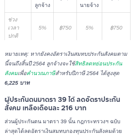
ลูกจ้าง
นายจ้าง
ช่วง
เวลา
5%
฿750
5%
฿750
ปกติ
ม.ค.
หมายเหตุ: หากยังคงอัตราเงินสมทบประกันสังคมตาม
3%
฿450
3%
฿450
2564
นี้จนถึงสิ้นปี 2564 ลูกจ้างจะใช้
สิทธิลดหย่อนประกัน
ก.พ.
สังคม
เพื่อ
คำนวณภาษี
สำหรับปีภาษี 2564 ได้สูงสุด
0.5%
฿75
3%
฿450
2564
6,225 บาท
มี.ค.
ผู้ประกันตนมาตรา 39 ได้ ลดอัตราประกัน
0.5%
฿75
3%
฿450
2564
สังคม เหลือเดือนละ 216 บาท
เม.ย.
ส่วนผู้ประกันตน มาตรา 39 นั้น กฎกระทรวงฯ ฉบับ
5%
฿750
5%
฿750
2564
ล่าสุดได้ลดอัตราเงินสมทบกองทุนประกันสังคมด้วย