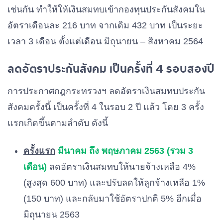
เช่นกัน ทำให้ให้เงินสมทบเข้ากองทุนประกันสังคมใน
พ.ค.
5%
฿750
5%
฿750
2564
อัตราเดือนละ 216 บาท จากเดิม 432 บาท เป็นระยะ
เวลา 3 เดือน ตั้งแต่เดือน มิถุนายน – สิงหาคม 2564
มิ.ย.
2564
2.5%
฿375
2.5%
฿375
ลดอัตราประกันสังคม เป็นครั้งที่ 4 รอบสองปี
NEW!
การประกาศกฎกระทรวงฯ ลดอัตราเงินสมทบประกัน
ก.ค.
สังคมครั้งนี้ เป็นครั้งที่ 4 ในรอบ 2 ปี แล้ว โดย 3 ครั้ง
2564
2.5%
฿375
2.5%
฿375
แรกเกิดขึ้นตามลำดับ ดังนี้
NEW!
ส.ค.
ครั้งแรก
มีนาคม ถึง พฤษภาคม 2563 (รวม 3
2564
2.5%
฿375
2.5%
฿375
เดือน)
ลดอัตราเงินสมทบให้นายจ้างเหลือ 4%
NEW!
(สูงสุด 600 บาท) และปรับลดให้ลูกจ้างเหลือ 1%
(150 บาท) และกลับมาใช้อัตราปกติ 5% อีกเมื่อ
ก.ย.
2564
มิถุนายน 2563
5%
฿750
5%
฿750