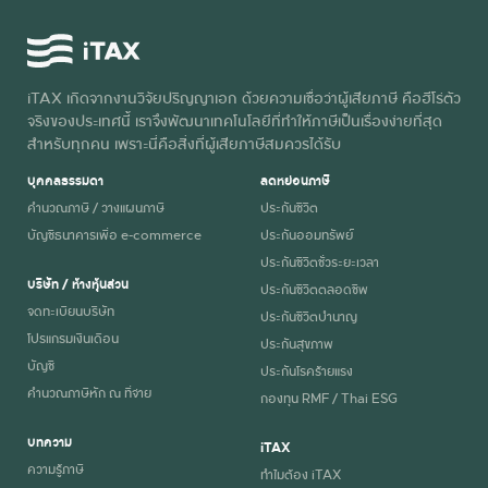
iTAX เกิดจากงานวิจัยปริญญาเอก ด้วยความเชื่อว่าผู้เสียภาษี คือฮีโร่ตัว
จริงของประเทศนี้ เราจึงพัฒนาเทคโนโลยีที่ทำให้ภาษีเป็นเรื่องง่ายที่สุด
สำหรับทุกคน เพราะนี่คือสิ่งที่ผู้เสียภาษีสมควรได้รับ
บุคคลธรรมดา
ลดหย่อนภาษี
คำนวณภาษี / วางแผนภาษี
ประกันชีวิต
บัญชีธนาคารเพื่อ e-commerce
ประกันออมทรัพย์
ประกันชีวิตชั่วระยะเวลา
บริษัท / ห้างหุ้นส่วน
ประกันชีวิตตลอดชีพ
จดทะเบียนบริษัท
ประกันชีวิตบำนาญ
โปรแกรมเงินเดือน
ประกันสุขภาพ
บัญชี
ประกันโรคร้ายแรง
คำนวณภาษีหัก ณ ที่จ่าย
กองทุน RMF / Thai ESG
บทความ
iTAX
ความรู้ภาษี
ทำไมต้อง iTAX