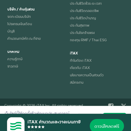
ประกันชีวิตชั่วระยะเวลา
บริษัท / ห้างหุ้นส่วน
ประกันชีวิตตลอดชีพ
จดทะเบียนบริษัท
ประกันชีวิตบำนาญ
โปรแกรมเงินเดือน
ประกันสุขภาพ
บัญชี
ประกันโรคร้ายแรง
คำนวณภาษีหัก ณ ที่จ่าย
กองทุน RMF / Thai ESG
บทความ
iTAX
ความรู้ภาษี
ทำไมต้อง iTAX
ข่าวภาษี
เกี่ยวกับ iTAX
นโยบายความเป็นส่วนตัว
สมัครงาน
Copyright © 2026 iTAX Inc. All rights reserved.
เว็บไซต์นี้ใช้คุกกี้เพื่อพัฒนาประสบการณ์
ปฏิเสธ
ยอมรับ
การใช้งานที่ดี อ่านรายละเอียดการใช้คุกกี้
iTAX คำนวณและวางแผนภาษี
ตาม
นโยบายความเป็นส่วนตัว
ของเรา
ดาวน์โหลดฟรี