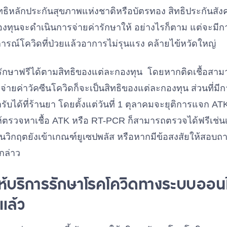
ทธิหลักประกันสุขภาพแห่งชาติหรือบัตรทอง สิทธิประกันสัง
องทุนจะดำเนินการจ่ายค่ารักษาให้ อย่างไรก็ตาม แต่จะมีก
รณ์โควิดที่ป่วยแล้วอาการไม่รุนแรง คล้ายไข้หวัดใหญ่
ังรักษาฟรีได้ตามสิทธิของแต่ละกองทุน โดยหากติดเชื้อสาม
จ่ายค่าวัคซีนโควิดก็จะเป็นสิทธิของแต่ละกองทุน ส่วนที่มีกา
ับได้ที่ร้านยา โดยตั้งแต่วันที่ 1 ตุลาคมจะยุติการแจก A
ให้ตรวจหาเชื้อ ATK หรือ RT-PCR ก็สามารถตรวจได้ฟรีเช่น
ินวิกฤตยังเข้าเกณฑ์ยูเซปพลัส หรือหากมีข้อสงสัยให้สอบถ
กล่าว
ห้บริการรักษาโรคโควิดทางระบบออนไ
แล้ว