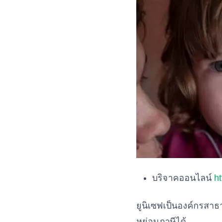
บริจาคออนไลน์
h
ยูนิเซฟเป็นองค์กรสา
หย่อนภาษีได้