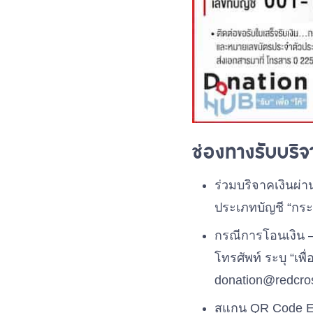
ช่องทางรับบริ
ร่วมบริจาคเงินผ่า
ประเภทบัญชี “กระ
กรณีการโอนเงิน – 
โทรศัพท์ ระบุ “เ
donation@redcros
สแกน QR Code E-