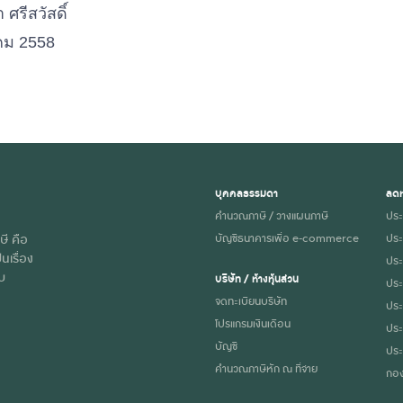
 ศรีสวัสดิ์
ม 2558
บุคคลธรรมดา
ลดห
คำนวณภาษี / วางแผนภาษี
ประ
ษี คือ
บัญชีธนาคารเพื่อ e-commerce
ประ
นเรื่อง
ประก
ับ
บริษัท / ห้างหุ้นส่วน
ประ
จดทะเบียนบริษัท
ประ
โปรแกรมเงินเดือน
ประ
บัญชี
ประ
คำนวณภาษีหัก ณ ที่จ่าย
กอง