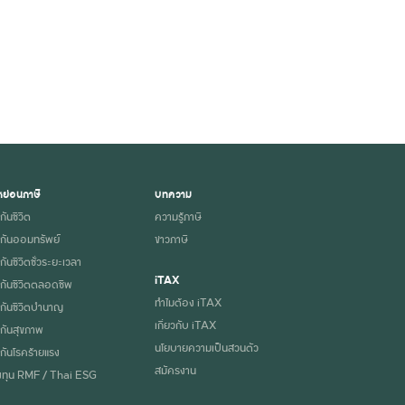
ย่อนภาษี
บทความ
กันชีวิต
ความรู้ภาษี
กันออมทรัพย์
ข่าวภาษี
ันชีวิตชั่วระยะเวลา
iTAX
กันชีวิตตลอดชีพ
ทำไมต้อง iTAX
กันชีวิตบำนาญ
เกี่ยวกับ iTAX
กันสุขภาพ
นโยบายความเป็นส่วนตัว
กันโรคร้ายแรง
สมัครงาน
ทุน RMF / Thai ESG