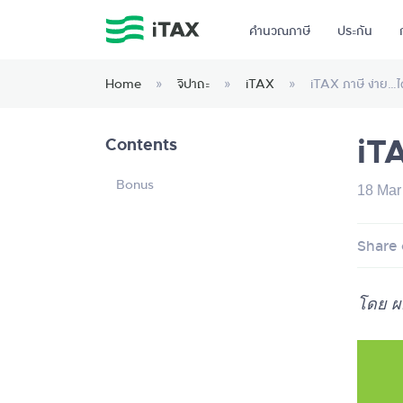
คำนวณภาษี
ประกัน
Home
»
จิปาถะ
»
iTAX
»
iTAX ภาษี ง่าย…ได
iTA
Contents
Bonus
18 Mar
Share 
โดย ผ