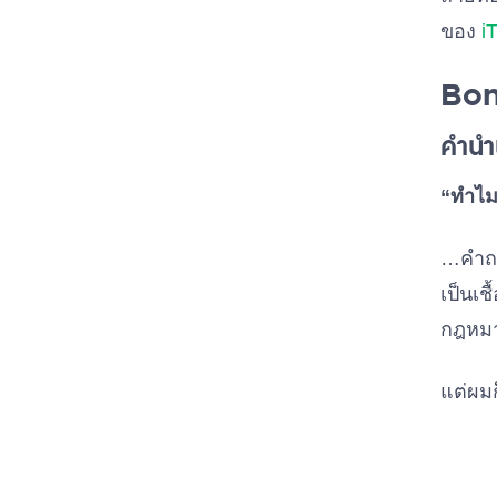
ของ
i
Bo
คำนำผ
“ทำไม
…คำถาม
เป็นเช
กฎหมาย
แต่ผมก