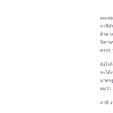
ผมเลยเ
ภาษีมั
ด้วย c
นิทานซ
ตรงๆ ว
ยังไงถ
จะได้เ
มาตรฐา
ผมว่า
ภาษี ง