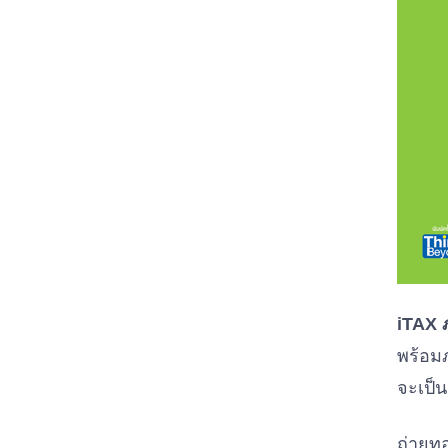
iTAX ภ
พร้อมภ
จะเป็น
ถ่ายท