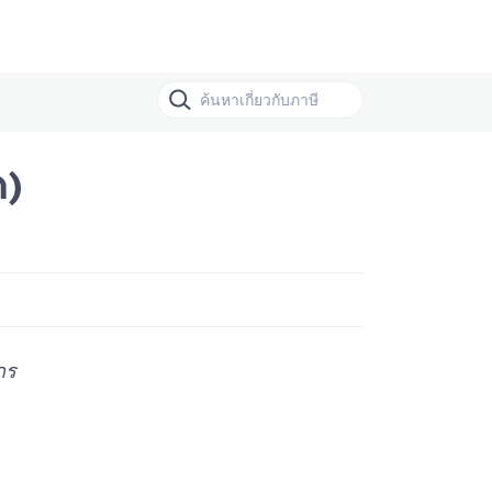
ค)
กร