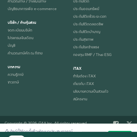
คำนวณภาษี / วางแผนภาษี
ประกันชีวิต
บัญชีธนาคารเพื่อ e-commerce
ประกันออมทรัพย์
ประกันชีวิตชั่วระยะเวลา
บริษัท / ห้างหุ้นส่วน
ประกันชีวิตตลอดชีพ
จดทะเบียนบริษัท
ประกันชีวิตบำนาญ
โปรแกรมเงินเดือน
ประกันสุขภาพ
บัญชี
ประกันโรคร้ายแรง
คำนวณภาษีหัก ณ ที่จ่าย
กองทุน RMF / Thai ESG
บทความ
iTAX
ความรู้ภาษี
ทำไมต้อง iTAX
ข่าวภาษี
เกี่ยวกับ iTAX
นโยบายความเป็นส่วนตัว
สมัครงาน
Copyright © 2026 iTAX Inc. All rights reserved.
เว็บไซต์นี้ใช้คุกกี้เพื่อพัฒนาประสบการณ์
ปฏิเสธ
ยอมรับ
การใช้งานที่ดี อ่านรายละเอียดการใช้คุกกี้