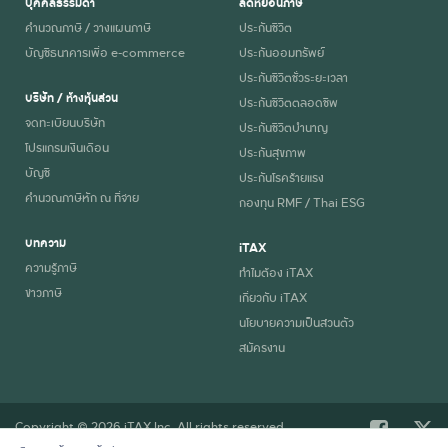
บุคคลธรรมดา
ลดหย่อนภาษี
คำนวณภาษี / วางแผนภาษี
ประกันชีวิต
บัญชีธนาคารเพื่อ e-commerce
ประกันออมทรัพย์
ประกันชีวิตชั่วระยะเวลา
บริษัท / ห้างหุ้นส่วน
ประกันชีวิตตลอดชีพ
จดทะเบียนบริษัท
ประกันชีวิตบำนาญ
โปรแกรมเงินเดือน
ประกันสุขภาพ
บัญชี
ประกันโรคร้ายแรง
คำนวณภาษีหัก ณ ที่จ่าย
กองทุน RMF / Thai ESG
บทความ
iTAX
ความรู้ภาษี
ทำไมต้อง iTAX
ข่าวภาษี
เกี่ยวกับ iTAX
นโยบายความเป็นส่วนตัว
สมัครงาน
Copyright © 2026 iTAX Inc. All rights reserved.