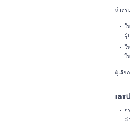
สำหรั
ใ
ผู
ใ
ใ
ผู้เสี
เลขป
กร
ต่