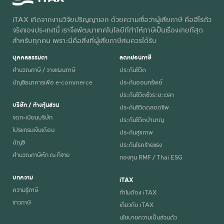
iTAX เกิดจากงานวิจัยปริญญาเอก ด้วยความเชื่อว่าผู้เสียภาษี คือฮีโร่ตัว
จริงของประเทศนี้ เราจึงพัฒนาเทคโนโลยีที่ทำให้ภาษีเป็นเรื่องง่ายที่สุด
สำหรับทุกคน เพราะนี่คือสิ่งที่ผู้เสียภาษีสมควรได้รับ
บุคคลธรรมดา
ลดหย่อนภาษี
คำนวณภาษี / วางแผนภาษี
ประกันชีวิต
บัญชีธนาคารเพื่อ e-commerce
ประกันออมทรัพย์
ประกันชีวิตชั่วระยะเวลา
บริษัท / ห้างหุ้นส่วน
ประกันชีวิตตลอดชีพ
จดทะเบียนบริษัท
ประกันชีวิตบำนาญ
โปรแกรมเงินเดือน
ประกันสุขภาพ
บัญชี
ประกันโรคร้ายแรง
คำนวณภาษีหัก ณ ที่จ่าย
กองทุน RMF / Thai ESG
บทความ
iTAX
ความรู้ภาษี
ทำไมต้อง iTAX
ข่าวภาษี
เกี่ยวกับ iTAX
นโยบายความเป็นส่วนตัว