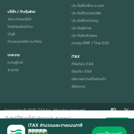
ประกันชีวิตชั่วระยะเวลา
บริษัท / ห้างหุ้นส่วน
ประกันชีวิตตลอดชีพ
จดทะเบียนบริษัท
ประกันชีวิตบำนาญ
โปรแกรมเงินเดือน
ประกันสุขภาพ
บัญชี
ประกันโรคร้ายแรง
คำนวณภาษีหัก ณ ที่จ่าย
กองทุน RMF / Thai ESG
บทความ
iTAX
ความรู้ภาษี
ทำไมต้อง iTAX
ข่าวภาษี
เกี่ยวกับ iTAX
นโยบายความเป็นส่วนตัว
สมัครงาน
Copyright © 2026 iTAX Inc. All rights reserved.
เว็บไซต์นี้ใช้คุกกี้เพื่อพัฒนาประสบการณ์
ปฏิเสธ
ยอมรับ
การใช้งานที่ดี อ่านรายละเอียดการใช้คุกกี้
iTAX คำนวณและวางแผนภาษี
ตาม
นโยบายความเป็นส่วนตัว
ของเรา
ดาวน์โหลดฟรี