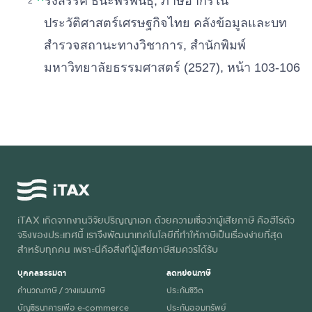
^
รังสรรค์ ธนะพรพันธุ์, ภาษีอากรใน
ประวัติศาสตร์เศรษฐกิจไทย คลังข้อมูลและบท
สำรวจสถานะทางวิชาการ, สํานักพิมพ์
มหาวิทยาลัยธรรมศาสตร์ (2527), หน้า 103-106
iTAX เกิดจากงานวิจัยปริญญาเอก ด้วยความเชื่อว่าผู้เสียภาษี คือฮีโร่ตัว
จริงของประเทศนี้ เราจึงพัฒนาเทคโนโลยีที่ทำให้ภาษีเป็นเรื่องง่ายที่สุด
สำหรับทุกคน เพราะนี่คือสิ่งที่ผู้เสียภาษีสมควรได้รับ
บุคคลธรรมดา
ลดหย่อนภาษี
คำนวณภาษี / วางแผนภาษี
ประกันชีวิต
บัญชีธนาคารเพื่อ e-commerce
ประกันออมทรัพย์