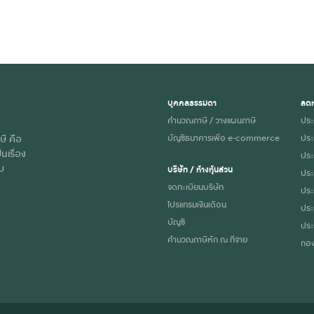
บุคคลธรรมดา
ลดห
คำนวณภาษี / วางแผนภาษี
ประ
ษี คือ
บัญชีธนาคารเพื่อ e-commerce
ประ
นเรื่อง
ประก
ับ
บริษัท / ห้างหุ้นส่วน
ประ
จดทะเบียนบริษัท
ประ
โปรแกรมเงินเดือน
ประ
บัญชี
ประ
คำนวณภาษีหัก ณ ที่จ่าย
กอง