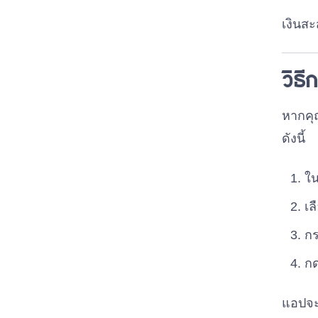
เงินส
วิธ
หากคุ
ดังนี้
ใน
เล
กร
ก
แอปจะ