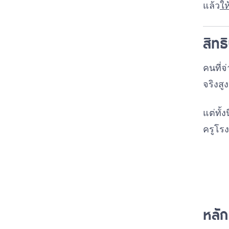
แล้ว
ให
สิทธิ
คนที่จ
จริงสู
แต่ทั้
ครูโรง
หลัก