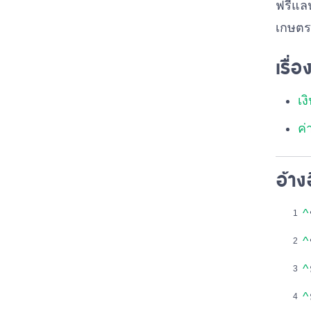
ฟรีแลน
เกษตรก
เรื่อ
เง
ค่
อ้าง
^
^
^
^