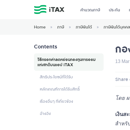
คำนวณภาษี
ประกัน
Home
»
ภาษี
»
ภาษีเงินได้
»
ภาษีเงินได้บุค
กอง
Contents
วิธีกรอกค่าลดหย่อนกองทุนการออม
13 Mar
แห่งชาติบนแอป iTAX
สิทธิประโยชน์ที่ได้รับ
Share 
หลักเกณฑ์การได้รับสิทธิ์
โดย ผ
เรื่องอื่นๆ ที่เกี่ยวข้อง
อ้างอิง
เงินส
สำหรั