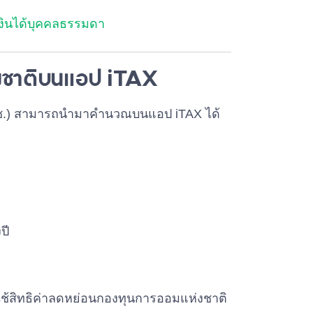
เงินได้บุคคลธรรมดา
งชาติบนแอป iTAX
กอช.) สามารถนำมาคำนวณบนแอป iTAX ได้
ปี
้สิทธิค่าลดหย่อนกองทุนการออมแห่งชาติ