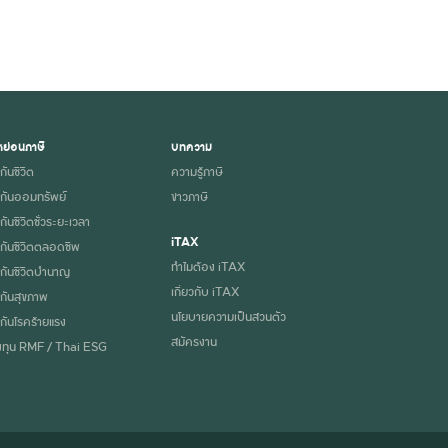
ย่อนภาษี
บทความ
กันชีวิต
ความรู้ภาษี
กันออมทรัพย์
ข่าวภาษี
ันชีวิตชั่วระยะเวลา
iTAX
กันชีวิตตลอดชีพ
ทำไมต้อง iTAX
กันชีวิตบำนาญ
เกี่ยวกับ iTAX
กันสุขภาพ
นโยบายความเป็นส่วนตัว
กันโรคร้ายแรง
สมัครงาน
ทุน RMF / Thai ESG