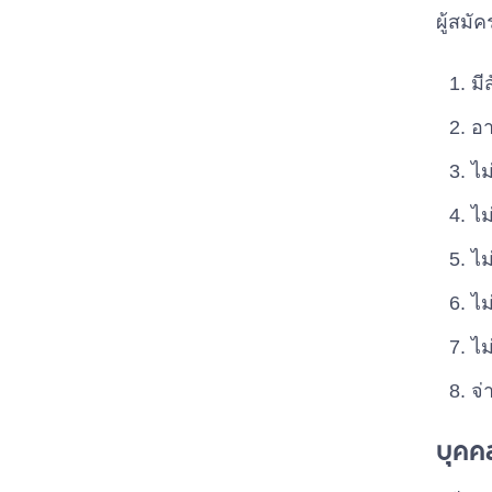
ผู้สมั
มี
อา
ไม
ไม
ไม
ไม
ไม
จ่
บุคคล