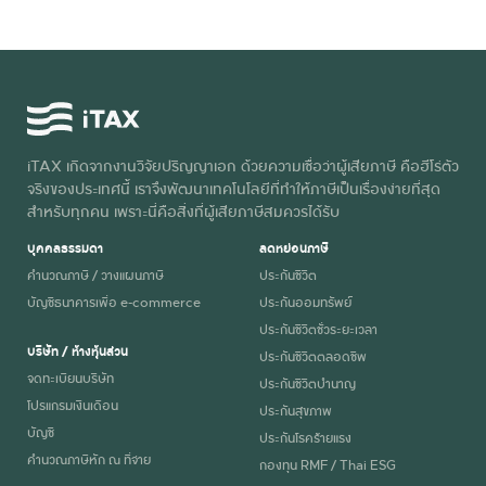
iTAX เกิดจากงานวิจัยปริญญาเอก ด้วยความเชื่อว่าผู้เสียภาษี คือฮีโร่ตัว
จริงของประเทศนี้ เราจึงพัฒนาเทคโนโลยีที่ทำให้ภาษีเป็นเรื่องง่ายที่สุด
สำหรับทุกคน เพราะนี่คือสิ่งที่ผู้เสียภาษีสมควรได้รับ
บุคคลธรรมดา
ลดหย่อนภาษี
คำนวณภาษี / วางแผนภาษี
ประกันชีวิต
บัญชีธนาคารเพื่อ e-commerce
ประกันออมทรัพย์
ประกันชีวิตชั่วระยะเวลา
บริษัท / ห้างหุ้นส่วน
ประกันชีวิตตลอดชีพ
จดทะเบียนบริษัท
ประกันชีวิตบำนาญ
โปรแกรมเงินเดือน
ประกันสุขภาพ
บัญชี
ประกันโรคร้ายแรง
คำนวณภาษีหัก ณ ที่จ่าย
กองทุน RMF / Thai ESG