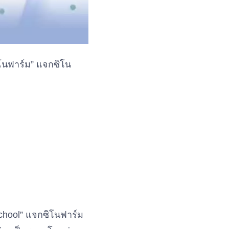
ิโนฟาร์ม” แจกซิโน
chool” แจกซิโนฟาร์ม