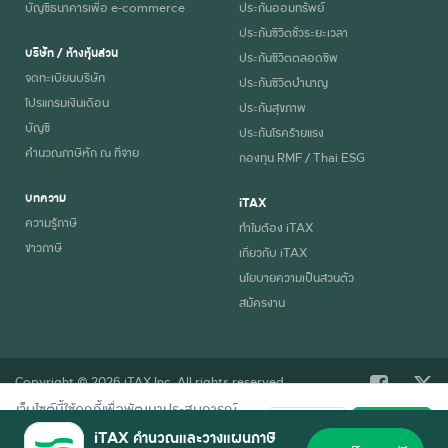
บัญชีธนาคารเพื่อ e-commerce
ประกันออมทรัพย์
ประกันชีวิตชั่วระยะเวลา
บริษัท / ห้างหุ้นส่วน
ประกันชีวิตตลอดชีพ
จดทะเบียนบริษัท
ประกันชีวิตบำนาญ
โปรแกรมเงินเดือน
ประกันสุขภาพ
บัญชี
ประกันโรคร้ายแรง
คำนวณภาษีหัก ณ ที่จ่าย
กองทุน RMF / Thai ESG
บทความ
iTAX
ความรู้ภาษี
ทำไมต้อง iTAX
ข่าวภาษี
เกี่ยวกับ iTAX
นโยบายความเป็นส่วนตัว
สมัครงาน
Copyright © 2026 iTAX Inc. All rights reserved.
เว็บไซต์นี้ใช้คุกกี้เพื่อพัฒนาประสบการณ์
ปฏิเสธ
ยอมรับ
การใช้งานที่ดี อ่านรายละเอียดการใช้คุกกี้
iTAX คำนวณและวางแผนภาษี
ตาม
นโยบายความเป็นส่วนตัว
ของเรา