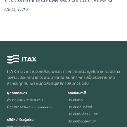
อาจารย์ประจำคณะนิติศาสตร์ มหาวิทยาลัยสยาม
CEO, iTAX
iTAX เกิดจากงานวิจัยปริญญาเอก ด้วยความเชื่อว่าผู้เสียภาษี คือฮีโร่ตัว
จริงของประเทศนี้ เราจึงพัฒนาเทคโนโลยีที่ทำให้ภาษีเป็นเรื่องง่ายที่สุด
สำหรับทุกคน เพราะนี่คือสิ่งที่ผู้เสียภาษีสมควรได้รับ
บุคคลธรรมดา
ลดหย่อนภาษี
คำนวณภาษี / วางแผนภาษี
ประกันชีวิต
บัญชีธนาคารเพื่อ e-commerce
ประกันออมทรัพย์
ประกันชีวิตชั่วระยะเวลา
บริษัท / ห้างหุ้นส่วน
ประกันชีวิตตลอดชีพ
จดทะเบียนบริษัท