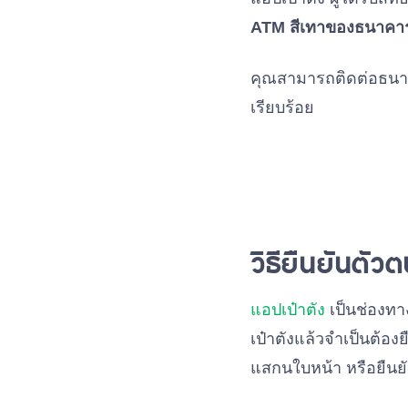
ATM สีเทาของธนาคา
คุณสามารถติดต่อธนาค
เรียบร้อย
วิธียืนยันตั
แอปเป๋าตัง
เป็นช่องทาง
เป๋าตังแล้วจำเป็นต้อง
แสกนใบหน้า หรือยืนย