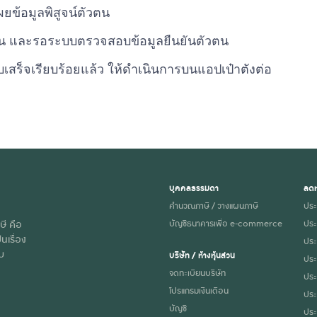
ยข้อมูลพิสูจน์ตัวตน
น และรอระบบตรวจสอบข้อมูลยืนยันตัวตน
เสร็จเรียบร้อยแล้ว ให้ดำเนินการบนแอปเป๋าตังต่อ
บุคคลธรรมดา
ลดห
คำนวณภาษี / วางแผนภาษี
ประ
ษี คือ
บัญชีธนาคารเพื่อ e-commerce
ประ
นเรื่อง
ประก
ับ
บริษัท / ห้างหุ้นส่วน
ประ
จดทะเบียนบริษัท
ประ
โปรแกรมเงินเดือน
ประ
บัญชี
ประ