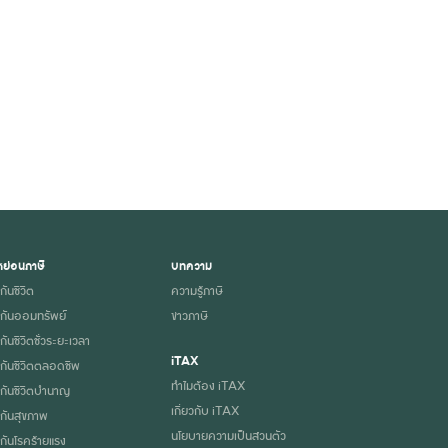
ย่อนภาษี
บทความ
กันชีวิต
ความรู้ภาษี
กันออมทรัพย์
ข่าวภาษี
ันชีวิตชั่วระยะเวลา
iTAX
กันชีวิตตลอดชีพ
ทำไมต้อง iTAX
กันชีวิตบำนาญ
เกี่ยวกับ iTAX
กันสุขภาพ
นโยบายความเป็นส่วนตัว
กันโรคร้ายแรง