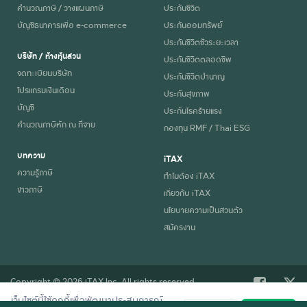
คำนวณภาษี / วางแผนภาษี
ประกันชีวิต
บัญชีธนาคารเพื่อ e-commerce
ประกันออมทรัพย์
ประกันชีวิตชั่วระยะเวลา
บริษัท / ห้างหุ้นส่วน
ประกันชีวิตตลอดชีพ
จดทะเบียนบริษัท
ประกันชีวิตบำนาญ
โปรแกรมเงินเดือน
ประกันสุขภาพ
บัญชี
ประกันโรคร้ายแรง
คำนวณภาษีหัก ณ ที่จ่าย
กองทุน RMF / Thai ESG
บทความ
iTAX
ความรู้ภาษี
ทำไมต้อง iTAX
ข่าวภาษี
เกี่ยวกับ iTAX
นโยบายความเป็นส่วนตัว
สมัครงาน
Copyright © 2026 iTAX Inc. All rights reserved.
เว็บไซต์นี้ใช้คุกกี้เพื่อพัฒนาประสบการณ์