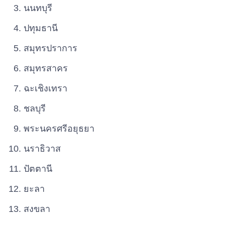
นนทบุรี
ปทุมธานี
สมุทรปราการ
สมุทรสาคร
ฉะเชิงเทรา
ชลบุรี
พระนครศรีอยุธยา
นราธิวาส
ปัตตานี
ยะลา
สงขลา