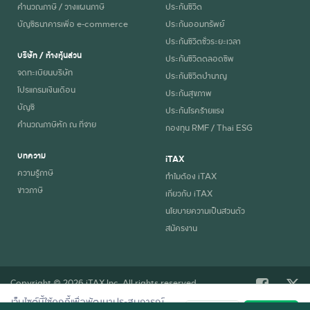
คำนวณภาษี / วางแผนภาษี
ประกันชีวิต
บัญชีธนาคารเพื่อ e-commerce
ประกันออมทรัพย์
ประกันชีวิตชั่วระยะเวลา
บริษัท / ห้างหุ้นส่วน
ประกันชีวิตตลอดชีพ
จดทะเบียนบริษัท
ประกันชีวิตบำนาญ
โปรแกรมเงินเดือน
ประกันสุขภาพ
บัญชี
ประกันโรคร้ายแรง
คำนวณภาษีหัก ณ ที่จ่าย
กองทุน RMF / Thai ESG
บทความ
iTAX
ความรู้ภาษี
ทำไมต้อง iTAX
ข่าวภาษี
เกี่ยวกับ iTAX
นโยบายความเป็นส่วนตัว
สมัครงาน
Copyright © 2026 iTAX Inc. All rights reserved.
เว็บไซต์นี้ใช้คุกกี้เพื่อพัฒนาประสบการณ์