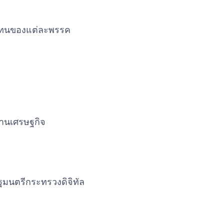
ู้แทนของแต่ละพรรค
้านเศรษฐกิจ
ฐมนตรีกระทรวงดิจิทัล