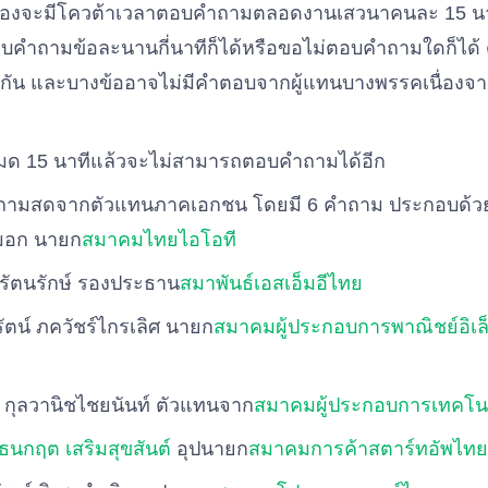
มืองจะมีโควต้าเวลาตอบคำถามตลอดงานเสวนาคนละ 15 น
บคำถามข้อละนานกี่นาทีก็ได้หรือขอไม่ตอบคำถามใดก็ได้ 
่ากัน และบางข้ออาจไม่มีคำตอบจากผู้แทนบางพรรคเนื่องจาก
ด 15 นาทีแล้วจะไม่สามารถตอบคำถามได้อีก
ถามสดจากตัวแทนภาคเอกชน โดยมี 6 คำถาม ประกอบด้ว
หมอก นายก
สมาคมไทยไอโอที
ริรัตนรักษ์ รองประธาน
สมาพันธ์เอสเอ็มอีไทย
ิรัตน์ ภควัชร์ไกรเลิศ นายก
สมาคมผู้ประกอบการพาณิชย์อิเล
 กุลวานิชไชยนันท์ ตัวแทนจาก
สมาคมผู้ประกอบการเทคโนโล
ธนกฤต เสริมสุขสันต์
อุปนายก
สมาคมการค้าสตาร์ทอัพไทย 