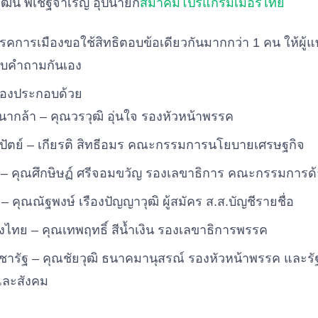
พัฒน์ พิเชฐจำเริญ อุปนายก
สมาคมโปรแกรมเมอร์ไทย
รรคการเมืองขอใช้สิทธิตอบข้อเดียวกันมากกว่า 1 คน ให้ผ
บคำถามกันเอง
ืองประกอบด้วย
ากล้า – คุณวรวุฒิ อุ่นใจ รองหัวหน้าพรรค
ัตย์ – เกียรติ สิทธีอมร คณะกรรมการนโยบายเศรษฐกิจ
 – คุณศึกษิษฏ์ ศรีจอมขวัญ รองเลขาธิการ คณะกรรมการด
 คุณณัฐพงษ์ เรืองปัญญาวุฒิ ผู้สมัคร ส.ส.บัญชีรายชื่อ
ไทย – คุณเทพฤทธิ์ สีน้ำเงิน รองเลขาธิการพรรค
ารัฐ – คุณชัยวุฒิ ธนาคมานุสรณ์ รองหัวหน้าพรรค และรั
จและสังคม