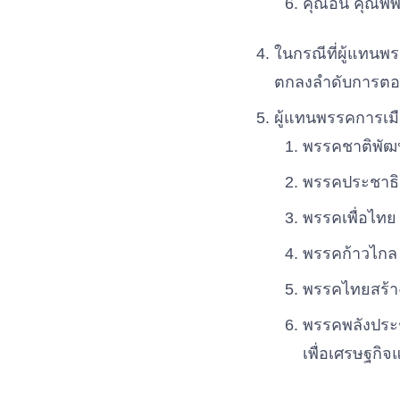
คุณอั๋น คุณพิ
ในกรณีที่ผู้แทนพ
ตกลงลำดับการตอ
ผู้แทนพรรคการเม
พรรคชาติพัฒน
พรรคประชาธิป
พรรคเพื่อไทย
พรรคก้าวไกล –
พรรคไทยสร้าง
พรรคพลังประช
เพื่อเศรษฐกิ