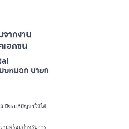
ามจากงาน
าคเอกชน
tal
ิ เมฆหมอก นายก
 ปีจะแก้ปัญหาให้ได้
ีความพร้อมสำหรับการ