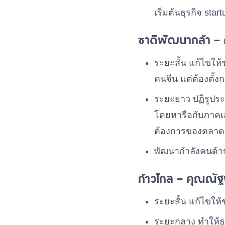
เริ่มต้นธุรกิจ star
ชาติพัฒนากล้า – ค
ระยะสั้น แก้ไขให
คนจีน แต่ต้องตั้ง
ระยะยาว ปฏิรูประ
โดยหารือกับภาคเ
ต้องการของตลาด
พัฒนากำลังคนด้านอ
ก้าวไกล – คุณณัฐ
ระยะสั้น แก้ไขให
ระยะกลาง ทำให้ธุ