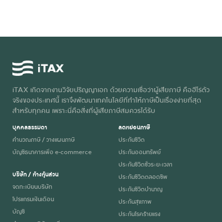
iTAX เกิดจากงานวิจัยปริญญาเอก ด้วยความเชื่อว่าผู้เสียภาษี คือฮีโร่ตัว
จริงของประเทศนี้ เราจึงพัฒนาเทคโนโลยีที่ทำให้ภาษีเป็นเรื่องง่ายที่สุด
สำหรับทุกคน เพราะนี่คือสิ่งที่ผู้เสียภาษีสมควรได้รับ
บุคคลธรรมดา
ลดหย่อนภาษี
คำนวณภาษี / วางแผนภาษี
ประกันชีวิต
บัญชีธนาคารเพื่อ e-commerce
ประกันออมทรัพย์
ประกันชีวิตชั่วระยะเวลา
บริษัท / ห้างหุ้นส่วน
ประกันชีวิตตลอดชีพ
จดทะเบียนบริษัท
ประกันชีวิตบำนาญ
โปรแกรมเงินเดือน
ประกันสุขภาพ
บัญชี
ประกันโรคร้ายแรง