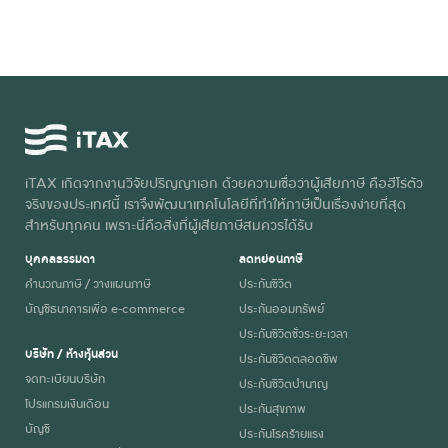
iTAX เกิดจากงานวิจัยปริญญาเอก ด้วยความเชื่อว่าผู้เสียภาษี คือฮีโร่ตัว
จริงของประเทศนี้ เราจึงพัฒนาเทคโนโลยีที่ทำให้ภาษีเป็นเรื่องง่ายที่สุด
สำหรับทุกคน เพราะนี่คือสิ่งที่ผู้เสียภาษีสมควรได้รับ
บุคคลธรรมดา
ลดหย่อนภาษี
คำนวณภาษี / วางแผนภาษี
ประกันชีวิต
บัญชีธนาคารเพื่อ e-commerce
ประกันออมทรัพย์
ประกันชีวิตชั่วระยะเวลา
บริษัท / ห้างหุ้นส่วน
ประกันชีวิตตลอดชีพ
จดทะเบียนบริษัท
ประกันชีวิตบำนาญ
โปรแกรมเงินเดือน
ประกันสุขภาพ
บัญชี
ประกันโรคร้ายแรง