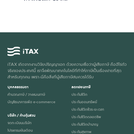
iTAX เกิดจากงานวิจัยปริญญาเอก ด้วยความเชื่อว่าผู้เสียภาษี คือฮีโร่ตัว
จริงของประเทศนี้ เราจึงพัฒนาเทคโนโลยีที่ทำให้ภาษีเป็นเรื่องง่ายที่สุด
สำหรับทุกคน เพราะนี่คือสิ่งที่ผู้เสียภาษีสมควรได้รับ
บุคคลธรรมดา
ลดหย่อนภาษี
คำนวณภาษี / วางแผนภาษี
ประกันชีวิต
บัญชีธนาคารเพื่อ e-commerce
ประกันออมทรัพย์
ประกันชีวิตชั่วระยะเวลา
บริษัท / ห้างหุ้นส่วน
ประกันชีวิตตลอดชีพ
จดทะเบียนบริษัท
ประกันชีวิตบำนาญ
โปรแกรมเงินเดือน
ประกันสุขภาพ