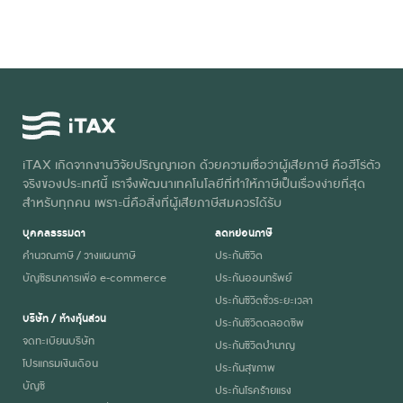
iTAX เกิดจากงานวิจัยปริญญาเอก ด้วยความเชื่อว่าผู้เสียภาษี คือฮีโร่ตัว
จริงของประเทศนี้ เราจึงพัฒนาเทคโนโลยีที่ทำให้ภาษีเป็นเรื่องง่ายที่สุด
สำหรับทุกคน เพราะนี่คือสิ่งที่ผู้เสียภาษีสมควรได้รับ
บุคคลธรรมดา
ลดหย่อนภาษี
คำนวณภาษี / วางแผนภาษี
ประกันชีวิต
บัญชีธนาคารเพื่อ e-commerce
ประกันออมทรัพย์
ประกันชีวิตชั่วระยะเวลา
บริษัท / ห้างหุ้นส่วน
ประกันชีวิตตลอดชีพ
จดทะเบียนบริษัท
ประกันชีวิตบำนาญ
โปรแกรมเงินเดือน
ประกันสุขภาพ
บัญชี
ประกันโรคร้ายแรง