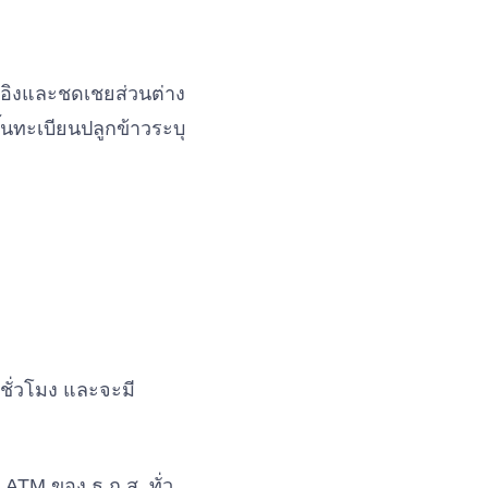
งอิงและชดเชยส่วนต่าง
ึ้นทะเบียนปลูกข้าวระบุ
ชั่วโมง และจะมี
้
ATM
ของ ธ.ก.ส. ทั่ว