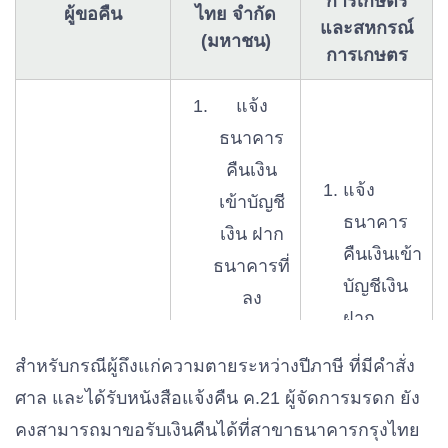
การเกษตร
ผู้ขอคืน
ไทย จำกัด
และสหกรณ์
(มหาชน)
การเกษตร
แจ้ง
ธนาคาร
คืนเงิน
แจ้ง
เข้าบัญชี
ธนาคาร
เงิน ฝาก
คืนเงินเข้า
ธนาคารที่
บัญชีเงิน
ลง
ฝาก
ทะเบียน
ธนาคารที่
พร้อม
สำหรับกรณีผู้ถึงแก่ความตายระหว่างปีภาษี ที่มีคำสั่ง
ลง
เพย์ กรณี
ศาล และได้รับหนังสือแจ้งคืน ค.21 ผู้จัดการมรดก ยัง
ทะเบียน
ที่ผู้ขอคืน
คงสามารถมาขอรับเงินคืนได้ที่สาขาธนาคารกรุงไทย
พร้อมเพย์