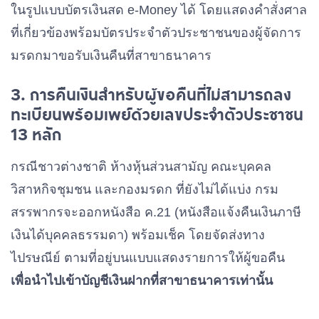
ลง
ในรูปแบบบัตรเงินสด e-Money ได้ โดยแสดงคำสั่งศาล
กรณีที่ผู้
ทะเบียน
ที่เกี่ยวข้องพร้อมบัตรประจำตัวประชาชนของผู้จัดการ
ขอคืนลง
พร้อมเพย์
มรดกมาขอรับเงินคืนที่สาขาธนาคาร
กรณีผู้ขอคืนภาษี
ทะเบียน
ด้วยเลข
เดินทางไปรับเงิน
3. การคืนเงินสำหรับผู้ขอคืนที่ไม่สามารถลง
พร้อม
ประจำตัว
ภาษีคืนที่สาขา
ทะเบียนพร้อมเพย์ด้วยเลขประจำตัวประชาชน
เพย์ ด้วย
ประชาชน
13 หลัก
ธนาคารด้วย
เลข
กับ บัญชี
ตนเอง
ประจำตัว
กรณีชาวต่างชาติ ห้างหุ้นส่วนสามัญ คณะบุคคล
เงินฝาก
ประชาชน
วิสาหกิจชุมชน และกองมรดก ที่ยังไม่ได้แบ่ง กรม
ธนาคาร
กับ บัญชี
สรรพากรจะออกหนังสือ ค.21 (หนังสือแจ้งคืนเงินภาษี
หลังจาก
เงินฝาก
เงินได้บุคคลธรรมดา) พร้อมเช็ค โดยจัดส่งทาง
ได้รับ
ธนาคาร
ไปรษณีย์ ตามที่อยู่บนแบบแสดงรายการให้ผู้ขอคืน
หนังสือ
หลังจาก
เพื่อนำไปเข้าบัญชีเงินฝากที่สาขาธนาคารเท่านั้น
ค.21
ได้รับ
คืนเข้า
หนังสือ