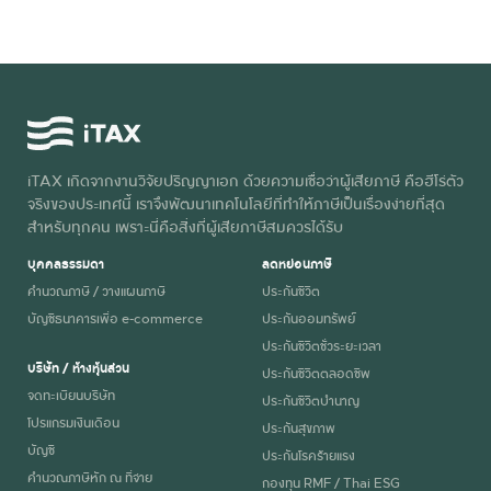
บัญชีเงิน
ค.21
ฝาก
คืนเข้า
ธนาคาร
บัญชีเงิน
กรุงไทย
ฝาก
คืนเงิน
iTAX เกิดจากงานวิจัยปริญญาเอก ด้วยความเชื่อว่าผู้เสียภาษี คือฮีโร่ตัว
ธ.ก.ส.
จริงของประเทศนี้ เราจึงพัฒนาเทคโนโลยีที่ทำให้ภาษีเป็นเรื่องง่ายที่สุด
ด้วยบัตร
สำหรับทุกคน เพราะนี่คือสิ่งที่ผู้เสียภาษีสมควรได้รับ
เงินสด e-
บุคคลธรรมดา
ลดหย่อนภาษี
Money
คำนวณภาษี / วางแผนภาษี
ประกันชีวิต
บัญชีธนาคารเพื่อ e-commerce
ประกันออมทรัพย์
ประกันชีวิตชั่วระยะเวลา
คืนเข้าบัญชี
บริษัท / ห้างหุ้นส่วน
ประกันชีวิตตลอดชีพ
เงินฝาก
จดทะเบียนบริษัท
ประกันชีวิตบำนาญ
กรณีผู้ขอคืนภาษี
โปรแกรมเงินเดือน
คืนเข้าบัญชี
ธนาคารกรุง
ประกันสุขภาพ
มอบอำนาจ ให้ผู้
บัญชี
เงินฝาก
ประกันโรคร้ายแรง
ไทย ของผู้ขอ
อื่นไปดำเนินการ
คำนวณภาษีหัก ณ ที่จ่าย
กองทุน RMF / Thai ESG
ธ.ก.ส. ของผู้