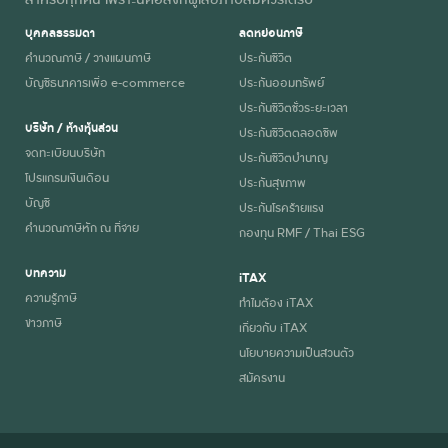
บุคคลธรรมดา
ลดหย่อนภาษี
คำนวณภาษี / วางแผนภาษี
ประกันชีวิต
บัญชีธนาคารเพื่อ e-commerce
ประกันออมทรัพย์
ประกันชีวิตชั่วระยะเวลา
บริษัท / ห้างหุ้นส่วน
ประกันชีวิตตลอดชีพ
จดทะเบียนบริษัท
ประกันชีวิตบำนาญ
โปรแกรมเงินเดือน
ประกันสุขภาพ
บัญชี
ประกันโรคร้ายแรง
คำนวณภาษีหัก ณ ที่จ่าย
กองทุน RMF / Thai ESG
บทความ
iTAX
ความรู้ภาษี
ทำไมต้อง iTAX
ข่าวภาษี
เกี่ยวกับ iTAX
นโยบายความเป็นส่วนตัว
สมัครงาน