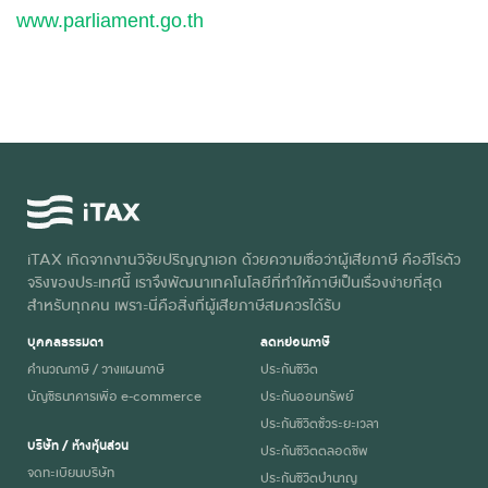
www.parliament.go.th
iTAX เกิดจากงานวิจัยปริญญาเอก ด้วยความเชื่อว่าผู้เสียภาษี คือฮีโร่ตัว
จริงของประเทศนี้ เราจึงพัฒนาเทคโนโลยีที่ทำให้ภาษีเป็นเรื่องง่ายที่สุด
สำหรับทุกคน เพราะนี่คือสิ่งที่ผู้เสียภาษีสมควรได้รับ
บุคคลธรรมดา
ลดหย่อนภาษี
คำนวณภาษี / วางแผนภาษี
ประกันชีวิต
บัญชีธนาคารเพื่อ e-commerce
ประกันออมทรัพย์
ประกันชีวิตชั่วระยะเวลา
บริษัท / ห้างหุ้นส่วน
ประกันชีวิตตลอดชีพ
จดทะเบียนบริษัท
ประกันชีวิตบำนาญ