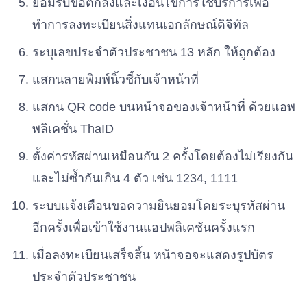
ยอมรับข้อตกลงและเงื่อนไขการใช้บริการเพื่อ
พรรคพลังไทยรักชาติ
ทำการลงทะเบียนสิ่งแทนเอกลักษณ์ดิจิทัล
เบอร์ 62
ระบุเลขประจำตัวประชาชน 13 หลัก ให้ถูกต้อง
พรรคประชากรไทย
เบอร์ 63
แสกนลายพิมพ์นิ้วชี้กับเจ้าหน้าที่
แสกน QR code บนหน้าจอของเจ้าหน้าที่ ด้วยแอพ
พรรคเส้นด้าย
พลิเคชั่น ThaID
เบอร์ 64
ตั้งค่ารหัสผ่านเหมือนกัน 2 ครั้งโดยต้องไม่เรียงกัน
พรรคเปลี่ยนอนาคต
และไม่ซ้ำกันเกิน 4 ตัว เช่น 1234, 1111
เบอร์ 65
ระบบแจ้งเตือนขอความยินยอมโดยระบุรหัสผ่าน
อีกครั้งเพื่อเข้าใช้งานแอปพลิเคชันครั้งแรก
พรรคพลังประชาธิปไตย
เบอร์ 66
เมื่อลงทะเบียนเสร็จสิ้น หน้าจอจะแสดงรูปบัตร
ประจำตัวประชาชน
พรรคไทยสมาร์ท
เบอร์ 67