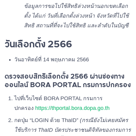
ข้อมูลการขอไปใช้สิทธิล่วงหน้านอกเขตเลือก
พรรคไทยพร้อม
เบอร์ 28
ตั้ง ได้แก่ วันที่เลือกตั้งล่วงหน้า จังหวัดที่ไปใช้
สิทธิ สถานที่ที่จะไปใช้สิทธิ และลำดับในบัญชี
พรรคเพื่อไทย
เบอร์ 29
วันเลือกตั้ง 2566
พรรคทางเลือกใหม่
วันอาทิตย์ที่ 14 พฤษภาคม 2566
เบอร์ 30
ตรวจสอบสิทธิเลือกตั้ง 2566 ผ่านช่องทาง
พรรคก้าวไกล
ออนไลน์ BORA PORTAL กรมการปกครอง
เบอร์ 31
ไปที่เว็บไซต์ BORA PORTAL กรมการ
พรรคไทยสร้างไทย
เบอร์ 32
ปกครอง
https://thportal.bora.dopa.go.th
กดปุ่ม “LOGIN ด้วย ThaID”
(กรณียังไม่เคยสมัคร
พรรคไทยเป็นหนึ่ง
ใช้บริการ ThaID บัตรประชาชนดิจิทัลของกรมการ
เบอร์ 33