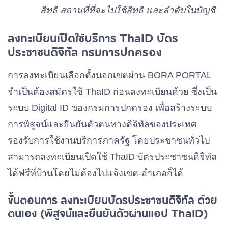
พรรคมิติใหม่
เบอร์ 39
สิทธิ สถานที่ที่จะไปใช้สิทธิ และลำดับในบัญชี
ลงทะเบียนเปิดใช้บริการ ThaID บัตร
พรรคประชาภิวัฒน์
เบอร์ 40
ประชาชนดิจิทัล กรมการปกครอง
การลงทะเบียนเลือกตั้งนอกเขตผ่าน BORA PORTAL
พรรคไทยธรรม
เบอร์ 41
จำเป็นต้องสมัครใช้ ThaID ก่อนลงทะเบียนด้วย ซึ่งเป็น
ระบบ Digital ID ของกรมการปกครอง เพื่อสร้างระบบ
พรรคไทยศรีวิไลย์
การพิสูจน์และยืนยันตัวตนทางดิจิทัลของประเทศ
เบอร์ 42
รองรับการใช้งานบริการภาครัฐ โดยประชาชนทั่วไป
สามารถลงทะเบียนเปิดใช้ ThaID บัตรประชาชนดิจิทัล
พรรคพลังสหกรณ์
เบอร์ 43
ได้ฟรีที่บ้านโดยไม่ต้องไปแจ้งเขต-อำเภอก็ได้
ขั้นตอนการ ลงทะเบียนบัตรประชาชนดิจิทัล ด้วย
พรรคราษฎร์วิถี
เบอร์ 44
ตนเอง (พิสูจน์และยืนยันตัวผ่านแอป ThaID)