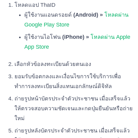
โหลดแอป ThaID
พรรคแนวทางใหม่
เบอร์ 45
ผู้ใช้งานแอนดรอยด์
(Android) »
โหลดผ่าน
Google Play Store
พรรคถิ่นกาขาวชาววิไล
เบอร์ 46
ผู้ใช้งานไอโฟน
(iPhone) »
โหลดผ่าน Apple
App Store
พรรครวมแผ่นดิน
เบอร์ 47
เลือกหัวข้อลงทะเบียนด้วยตนเอง
ยอมรับข้อตกลงและเงื่อนไขการใช้บริการเพื่อ
พรรคเพื่ออนาคตไทย
เบอร์ 48
ทำการลงทะเบียนสิ่งแทนเอกลักษณ์ดิจิทัล
ถ่ายรูปหน้าบัตรประจำตัวประชาชน เมื่อเสร็จแล้ว
พรรครักษ์ผืนป่าประเทศไทย
ให้ตรวจสอบความชัดเจนและกดปุ่มยืนยันหรือถ่าย
เบอร์ 49
ใหม่
พรรคพลังปวงชนไทย
ถ่ายรูปหลังบัตรประจำตัวประชาชน เมื่อเสร็จแล้ว
เบอร์ 50