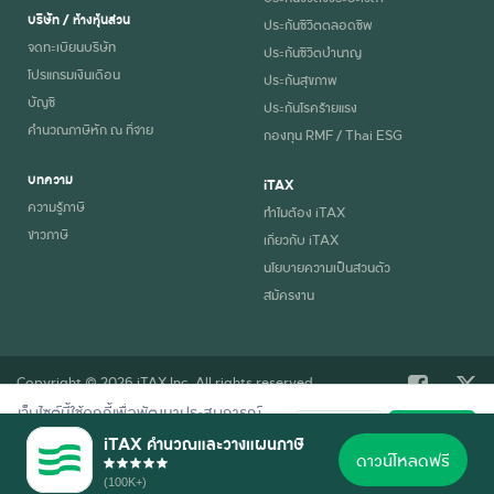
บริษัท / ห้างหุ้นส่วน
ประกันชีวิตตลอดชีพ
จดทะเบียนบริษัท
ประกันชีวิตบำนาญ
โปรแกรมเงินเดือน
ประกันสุขภาพ
บัญชี
ประกันโรคร้ายแรง
คำนวณภาษีหัก ณ ที่จ่าย
กองทุน RMF / Thai ESG
บทความ
iTAX
ความรู้ภาษี
ทำไมต้อง iTAX
ข่าวภาษี
เกี่ยวกับ iTAX
นโยบายความเป็นส่วนตัว
สมัครงาน
Copyright © 2026 iTAX Inc. All rights reserved.
เว็บไซต์นี้ใช้คุกกี้เพื่อพัฒนาประสบการณ์
ปฏิเสธ
ยอมรับ
การใช้งานที่ดี อ่านรายละเอียดการใช้คุกกี้
iTAX คำนวณและวางแผนภาษี
ตาม
นโยบายความเป็นส่วนตัว
ของเรา
ดาวน์โหลดฟรี
(100K+)