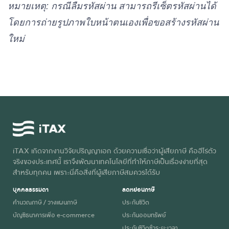
หมายเหตุ: กรณีลืมรหัสผ่าน สามารถรีเซ็ตรหัสผ่านได้
โดยการถ่ายรูปภาพใบหน้าตนเองเพื่อขอสร้างรหัสผ่าน
ใหม่
iTAX เกิดจากงานวิจัยปริญญาเอก ด้วยความเชื่อว่าผู้เสียภาษี คือฮีโร่ตัว
จริงของประเทศนี้ เราจึงพัฒนาเทคโนโลยีที่ทำให้ภาษีเป็นเรื่องง่ายที่สุด
สำหรับทุกคน เพราะนี่คือสิ่งที่ผู้เสียภาษีสมควรได้รับ
บุคคลธรรมดา
ลดหย่อนภาษี
คำนวณภาษี / วางแผนภาษี
ประกันชีวิต
บัญชีธนาคารเพื่อ e-commerce
ประกันออมทรัพย์
ประกันชีวิตชั่วระยะเวลา