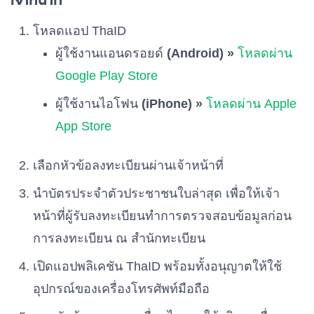
เบอร์ 56
โหลดแอป ThaID
พรรคพลังเพื่อไทย
ผู้ใช้งานแอนดรอยด์
(Android) »
โหลดผ่าน
เบอร์ 57
Google Play Store
ผู้ใช้งานไอโฟน
(iPhone) »
โหลดผ่าน Apple
พรรคสังคมประชาธิปไตยไทย
เบอร์ 58
App Store
พรรคช่วยชาติ
เลือกหัวข้อลงทะเบียนผ่านเจ้าหน้าที่
เบอร์ 59
นำบัตรประจำตัวประชาชนใบล่าสุด เพื่อให้เจ้า
หน้าที่ผู้รับลงทะเบียนทำการตรวจสอบข้อมูลก่อน
พรรคความหวังใหม่
เบอร์ 60
การลงทะเบียน ณ สำนักทะเบียน
เปิดแอปพลิเคชัน ThaID พร้อมทั้งอนุญาตให้ใช้
พรรคคลองไทย
เบอร์ 61
อุปกรณ์ของเครื่องโทรศัพท์มือถือ