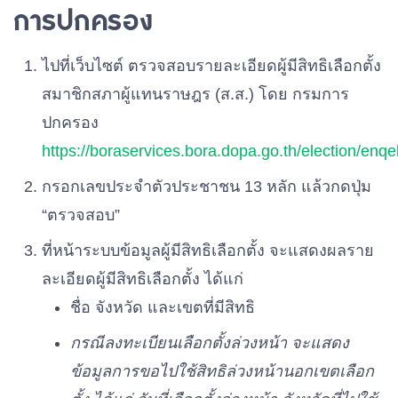
การปกครอง
พรรคไทยสร้างไทย
เบอร์ 32
ไปที่เว็บไซต์ ตรวจสอบรายละเอียดผู้มีสิทธิเลือกตั้ง
สมาชิกสภาผู้แทนราษฎร (ส.ส.) โดย กรมการ
พรรคไทยเป็นหนึ่ง
เบอร์ 33
ปกครอง
https://boraservices.bora.dopa.go.th/election/enqel
พรรคแผ่นดินธรรม
กรอกเลขประจำตัวประชาชน 13 หลัก แล้วกดปุ่ม
เบอร์ 34
“ตรวจสอบ”
พรรครวมพลัง
ที่หน้าระบบข้อมูลผู้มีสิทธิเลือกตั้ง จะแสดงผลราย
เบอร์ 35
ละเอียดผู้มีสิทธิเลือกตั้ง ได้แก่
ชื่อ จังหวัด และเขตที่มีสิทธิ
พรรคเพื่อชาติไทย
เบอร์ 36
กรณีลงทะเบียนเลือกตั้งล่วงหน้า จะแสดง
ข้อมูลการขอไปใช้สิทธิล่วงหน้านอกเขตเลือก
พรรคพลังประชารัฐ