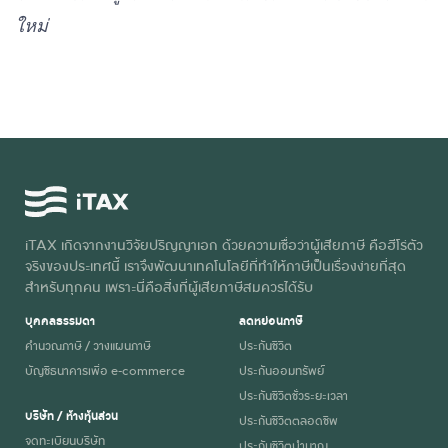
ใหม่
iTAX เกิดจากงานวิจัยปริญญาเอก ด้วยความเชื่อว่าผู้เสียภาษี คือฮีโร่ตัว
จริงของประเทศนี้ เราจึงพัฒนาเทคโนโลยีที่ทำให้ภาษีเป็นเรื่องง่ายที่สุด
สำหรับทุกคน เพราะนี่คือสิ่งที่ผู้เสียภาษีสมควรได้รับ
บุคคลธรรมดา
ลดหย่อนภาษี
คำนวณภาษี / วางแผนภาษี
ประกันชีวิต
บัญชีธนาคารเพื่อ e-commerce
ประกันออมทรัพย์
ประกันชีวิตชั่วระยะเวลา
บริษัท / ห้างหุ้นส่วน
ประกันชีวิตตลอดชีพ
จดทะเบียนบริษัท
ประกันชีวิตบำนาญ