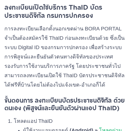
ลงทะเบียนเปิดใช้บริการ ThaID บัตร
พรรครักษ์ผืนป่าประเทศไทย
ประชาชนดิจิทัล กรมการปกครอง
เบอร์ 49
การลงทะเบียนเลือกตั้งนอกเขตผ่าน BORA PORTAL
พรรคพลังปวงชนไทย
จำเป็นต้องสมัครใช้ ThaID ก่อนลงทะเบียนด้วย ซึ่งเป็น
เบอร์ 50
ระบบ Digital ID ของกรมการปกครอง เพื่อสร้างระบบ
การพิสูจน์และยืนยันตัวตนทางดิจิทัลของประเทศ
พรรคสามัญชน
เบอร์ 51
รองรับการใช้งานบริการภาครัฐ โดยประชาชนทั่วไป
สามารถลงทะเบียนเปิดใช้ ThaID บัตรประชาชนดิจิทัล
พรรคชาติรุ่งเรือง
เบอร์ 52
ได้ฟรีที่บ้านโดยไม่ต้องไปแจ้งเขต-อำเภอก็ได้
ขั้นตอนการ ลงทะเบียนบัตรประชาชนดิจิทัล ด้วย
พรรคพลังสังคม
ตนเอง (พิสูจน์และยืนยันตัวผ่านแอป ThaID)
เบอร์ 53
โหลดแอป ThaID
พรรคภราดรภาพ
ผู้ใช้งานแอนดรอยด์
(Android) »
โหลดผ่าน
เบอร์ 54