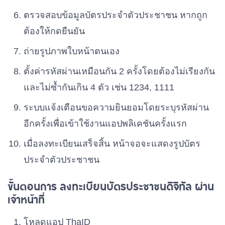
พรรคความหวังใหม่
เบอร์ 60
ตรวจสอบข้อมูลบัตรประจำตัวประชาชน หากถูก
ต้องให้กดยืนยัน
พรรคคลองไทย
ถ่ายรูปภาพใบหน้าตนเอง
เบอร์ 61
ตั้งค่ารหัสผ่านเหมือนกัน 2 ครั้งโดยต้องไม่เรียงกัน
พรรคพลังไทยรักชาติ
และไม่ซ้ำกันเกิน 4 ตัว เช่น 1234, 1111
เบอร์ 62
ระบบแจ้งเตือนขอความยินยอมโดยระบุรหัสผ่าน
อีกครั้งเพื่อเข้าใช้งานแอปพลิเคชันครั้งแรก
พรรคประชากรไทย
เบอร์ 63
เมื่อลงทะเบียนเสร็จสิ้น หน้าจอจะแสดงรูปบัตร
ประจำตัวประชาชน
พรรคเส้นด้าย
เบอร์ 64
ขั้นตอนการ ลงทะเบียนบัตรประชาชนดิจิทัล ผ่าน
เจ้าหน้าที่
พรรคเปลี่ยนอนาคต
เบอร์ 65
โหลดแอป ThaID