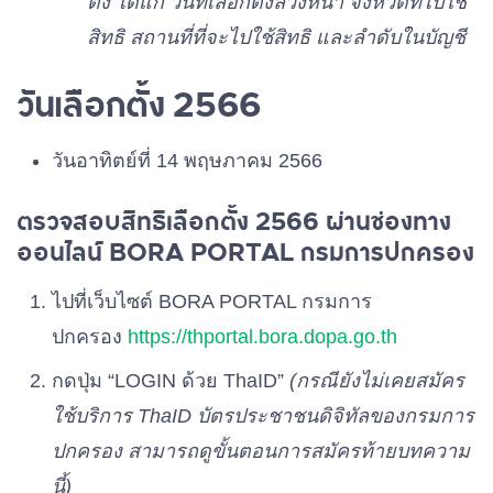
เบอร์ 37
ตั้ง ได้แก่ วันที่เลือกตั้งล่วงหน้า จังหวัดที่ไปใช้
สิทธิ สถานที่ที่จะไปใช้สิทธิ และลำดับในบัญชี
พรรคเพื่อไทรวมพลัง
เบอร์ 38
วันเลือกตั้ง 2566
วันอาทิตย์ที่ 14 พฤษภาคม 2566
พรรคมิติใหม่
เบอร์ 39
ตรวจสอบสิทธิเลือกตั้ง 2566 ผ่านช่องทาง
ออนไลน์ BORA PORTAL กรมการปกครอง
พรรคประชาภิวัฒน์
เบอร์ 40
ไปที่เว็บไซต์ BORA PORTAL กรมการ
ปกครอง
https://thportal.bora.dopa.go.th
พรรคไทยธรรม
เบอร์ 41
กดปุ่ม “LOGIN ด้วย ThaID”
(กรณียังไม่เคยสมัคร
ใช้บริการ ThaID บัตรประชาชนดิจิทัลของกรมการ
พรรคไทยศรีวิไลย์
เบอร์ 42
ปกครอง สามารถดูขั้นตอนการสมัครท้ายบทความ
นี้)