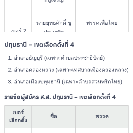
หนูเจริญ
พรรคประชาธิปัตย์
เบอร์ 5
รส
นายยุทธศักดิ์ ชู
พรรคเพื่อไทย
เบอร์ 2
นายวิชัย แก้ว
ประเสริฐ
เบอร์ 6
พรรคราษฎร์วิถี
ทอง
ปทุมธานี – เขตเลือกตั้งที่ 4
นายสุทัศน์
อําเภอธัญบุรี (เฉพาะตําบลประชาธิปัตย์)
เบอร์ 3
พลตำรวจตรี
พรรคไทยภักดี
พรหมมาศ
อําเภอคลองหลวง (เฉพาะเทศบาลเมืองคลองหลวง)
วัฒนา วงศ์
เบอร์ 7
พรรคภูมิใจไทย
อําเภอเมืองปทุมธานี (เฉพาะตําบลสวนพริกไทย)
จันทร์
นายปรีชา ชื่น
เบอร์ 4
พรรคพลังประชารัฐ
ชนกพิบูล
รายชื่อผู้สมัคร ส.ส. ปทุมธานี – เขตเลือกตั้งที่ 4
นายศุภชัย
นายชัยพร
พรรครวมไทยสร้าง
เบอร์
เบอร์ 5
เบอร์ 8
พรรคเพื่อไทย
นพขำ
ชื่อ
พรรค
จันทนา
ชาติ
เลือกตั้ง
นายอนาวิล รัตน