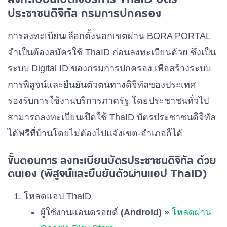
พรรคประชาภิวัฒน์
เบอร์ 40
ประชาชนดิจิทัล กรมการปกครอง
การลงทะเบียนเลือกตั้งนอกเขตผ่าน BORA PORTAL
พรรคไทยธรรม
เบอร์ 41
จำเป็นต้องสมัครใช้ ThaID ก่อนลงทะเบียนด้วย ซึ่งเป็น
ระบบ Digital ID ของกรมการปกครอง เพื่อสร้างระบบ
พรรคไทยศรีวิไลย์
การพิสูจน์และยืนยันตัวตนทางดิจิทัลของประเทศ
เบอร์ 42
รองรับการใช้งานบริการภาครัฐ โดยประชาชนทั่วไป
สามารถลงทะเบียนเปิดใช้ ThaID บัตรประชาชนดิจิทัล
พรรคพลังสหกรณ์
เบอร์ 43
ได้ฟรีที่บ้านโดยไม่ต้องไปแจ้งเขต-อำเภอก็ได้
ขั้นตอนการ ลงทะเบียนบัตรประชาชนดิจิทัล ด้วย
พรรคราษฎร์วิถี
เบอร์ 44
ตนเอง (พิสูจน์และยืนยันตัวผ่านแอป ThaID)
โหลดแอป ThaID
พรรคแนวทางใหม่
เบอร์ 45
ผู้ใช้งานแอนดรอยด์
(Android) »
โหลดผ่าน