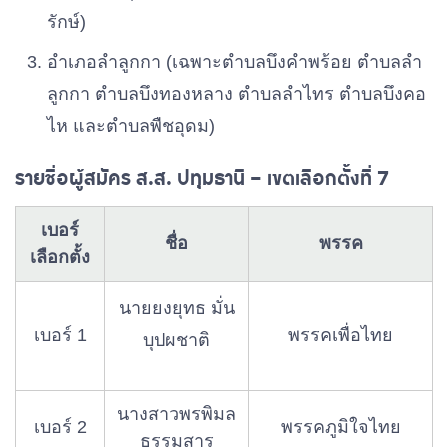
อประโคน
รักษ์)
นายเกียรติศักดิ์
เบอร์ 5
อําเภอลําลูกกา (เฉพาะตําบลบึงคําพร้อย ตําบลลํา
พรรคพลังประชารัฐ
ส่องแสง
ลูกกา ตําบลบึงทองหลาง ตําบลลําไทร ตําบลบึงคอ
นางนภัสนันท์ วิ
ไห และตําบลพืชอุดม)
เบอร์ 6
พรรคประชาธิปัตย์
สฤตาภา
รายชื่อผู้สมัคร ส.ส. ปทุมธานี – เขตเลือกตั้งที่ 7
นายเอกชัย ศรีสุข
เบอร์ 7
พรรคภูมิใจไทย
ชยะกุล
เบอร์
ชื่อ
พรรค
เลือกตั้ง
นายชัยยันต์ ผลสุ
เบอร์ 8
พรรคเพื่อไทย
วรรณ์
นายยงยุทธ มั่น
เบอร์ 1
พรรคเพื่อไทย
บุปผชาติ
พันจ่าอากาศเอก
เบอร์ 9
พรรคไทยสร้างไทย
วิชัย หัสดี
นางสาวพรพิมล
นายปฏิวัติ
พรรคประชาธิปไตย
เบอร์ 2
พรรคภูมิใจไทย
เบอร์ 10
ธรรมสาร