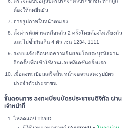
ตรวจสอบข้อมูลบัตรประจำตัวประชาชน หากถูก
ต้องให้กดยืนยัน
พรรคชาติรุ่งเรือง
เบอร์ 52
ถ่ายรูปภาพใบหน้าตนเอง
ตั้งค่ารหัสผ่านเหมือนกัน 2 ครั้งโดยต้องไม่เรียงกัน
พรรคพลังสังคม
เบอร์ 53
และไม่ซ้ำกันเกิน 4 ตัว เช่น 1234, 1111
ระบบแจ้งเตือนขอความยินยอมโดยระบุรหัสผ่าน
พรรคภราดรภาพ
อีกครั้งเพื่อเข้าใช้งานแอปพลิเคชันครั้งแรก
เบอร์ 54
เมื่อลงทะเบียนเสร็จสิ้น หน้าจอจะแสดงรูปบัตร
พรรคไทยก้าวหน้า
ประจำตัวประชาชน
เบอร์ 55
ขั้นตอนการ ลงทะเบียนบัตรประชาชนดิจิทัล ผ่าน
เจ้าหน้าที่
พรรคประชาไทย
เบอร์ 56
โหลดแอป ThaID
ผู้ใช้งานแอนดรอยด์
(Android) »
โหลดผ่าน