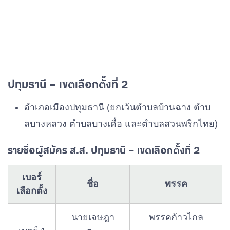
พรรครวมไทยสร้าง
นายสุรศักดิ์ สุร
เบอร์ 4
ชาติ
ทัตโชค
พรรคไทยสร้างไทย
นายรังสิต ใยยุง
เบอร์ 5
ปทุมธานี – เขตเลือกตั้งที่ 2
นายสุรพงษ์ อึ้ง
อําเภอเมืองปทุมธานี (ยกเว้นตําบลบ้านฉาง ตําบ
เบอร์ 6
พรรคเพื่อไทย
อัมพรวิไล
ลบางหลวง ตําบลบางเดื่อ และตำบลสวนพริกไทย)
รายชื่อผู้สมัคร ส.ส. ปทุมธานี – เขตเลือกตั้งที่ 2
นายต่อวงศ์ อนุ
เบอร์ 7
พรรคประชาธิปัตย์
แสน
เบอร์
ชื่อ
พรรค
เลือกตั้ง
นายนพพร ขาว
นายเจษฎา
พรรคก้าวไกล
เบอร์ 8
พรรคภูมิใจไทย