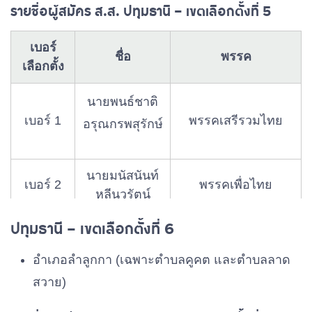
รายชื่อผู้สมัคร ส.ส. ปทุมธานี – เขตเลือกตั้งที่ 5
นายยุทธวัฒน์
เบอร์ 7
พรรคพลังประชารัฐ
หาญเกียรติกล้า
เบอร์
ชื่อ
พรรค
เลือกตั้ง
นางสาวณัฐธิดา
เบอร์ 8
เกียรติพัฒนา
พรรคภูมิใจไทย
นายพนธ์ชาติ
ชัย
เบอร์ 1
พรรคเสรีรวมไทย
อรุณกรพสุรักษ์
นายขุนนเรศ
เบอร์ 9
พรรคไทยสร้างไทย
อัครเดชาโภคิน
นายมนัสนันท์
เบอร์ 2
พรรคเพื่อไทย
หลีนวรัตน์
นายสุทิน บุญญ
ปทุมธานี – เขตเลือกตั้งที่ 6
นางสิริกัญญา
พรรครวมไทยสร้าง
เบอร์ 10
พรรคไทยภักดี
เบอร์ 3
บาล
เสาะแสวง
ชาติ
อําเภอลําลูกกา (เฉพาะตําบลคูคต และตําบลลาด
นายปฏิพัทธ์
พรรคพลังปวงชน
สวาย)
นายฐานพัฒน์
เบอร์ 11
รัตนสมบูรณ์
ไทย
เบอร์ 4
พรรคไทยภักดี
โตกำแพง