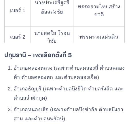
เบอร์ 6
พรรคภูมิใจไทย
นางประเสริฐศรี
นางสาวเจนจิรา
สถาพร
พรรครวมไทยสร้าง
เบอร์ 9
พรรคไทยภักดี
เบอร์ 1
ดำชะไว
ฮ้อแสงชัย
ชาติ
นายสมชาติ ค้า
เบอร์ 7
พรรคเสรีรวมไทย
ทันเจริญ
นายสดใส โรจน
เบอร์ 2
พรรครวมแผ่นดิน
วิชัย
นายนภัทร โภค
เบอร์ 8
พรรคประชาธิปัตย์
าสัมฤทธิ์
ปทุมธานี – เขตเลือกตั้งที่ 5
นายศักดิ์สง่า
เบอร์ 3
พรรคเสรีรวมไทย
ชนะภัย
นางสาวชลธิชา
เบอร์ 9
พรรคก้าวไกล
อําเภอคลองหลวง (เฉพาะตําบลคลองสี่ ตําบลคลอง
แจ้งเร็ว
ห้า ตําบลคลองหก และตําบลคลองเจ็ด)
เบอร์ 4
นายสุทิน นพขำ
พรรคเพื่อไทย
นายโชคชนะ
พรรคพลังปวงชน
เบอร์ 10
อําเภอธัญบุรี (เฉพาะตําบลบึงยี่โถ ตําบลรังสิต และ
ทวีกุล
ไทย
นายสกล สุนทร
ตําบลลําผักกูด)
เบอร์ 5
พรรคก้าวไกล
วาณิชย์กิจ
อําเภอหนองเสือ (เฉพาะตําบลบึงชําอ้อ ตําบลบึงกา
นายอานนท์ นุ่น
สาม และตําบลนพรัตน์)
เบอร์ 6
พรรคประชาธิปัตย์
สุข