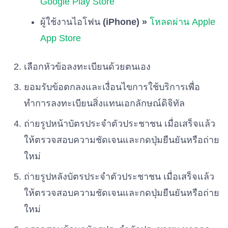
Google Play Store
พรรคถิ่นกาขาวชาววิไล
เบอร์ 46
ผู้ใช้งานไอโฟน
(iPhone) »
โหลดผ่าน Apple
App Store
พรรครวมแผ่นดิน
เบอร์ 47
เลือกหัวข้อลงทะเบียนด้วยตนเอง
ยอมรับข้อตกลงและเงื่อนไขการใช้บริการเพื่อ
พรรคเพื่ออนาคตไทย
เบอร์ 48
ทำการลงทะเบียนสิ่งแทนเอกลักษณ์ดิจิทัล
ถ่ายรูปหน้าบัตรประจำตัวประชาชน เมื่อเสร็จแล้ว
พรรครักษ์ผืนป่าประเทศไทย
ให้ตรวจสอบความชัดเจนและกดปุ่มยืนยันหรือถ่าย
เบอร์ 49
ใหม่
พรรคพลังปวงชนไทย
ถ่ายรูปหลังบัตรประจำตัวประชาชน เมื่อเสร็จแล้ว
เบอร์ 50
ให้ตรวจสอบความชัดเจนและกดปุ่มยืนยันหรือถ่าย
ใหม่
พรรคสามัญชน
เบอร์ 51