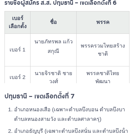
รายชื่อผู้สมัคร ส.ส. ปทุมธานี – เขตเลือกตั้งที่ 6
เบอร์
นายพิชัย ปิยะ
ชื่อ
พรรค
เบอร์ 5
พรรคก้าวไกล
เลือกตั้ง
กาโส
นายณฤทธิ์ นา
นายภัทรพล แก้ว
เบอร์ 6
พรรคประชาธิปัตย์
พรรครวมไทยสร้าง
ควงษม์
เบอร์ 1
สกุณี
ชาติ
นายวิรัช พยุง
เบอร์ 7
พรรคพลังประชารัฐ
วงษ์
นายจิรชาติ ชาย
พรรคชาติไทย
เบอร์ 2
วงศ์
พัฒนา
นางทิพกฤตา
พรรคประชาธิปไตย
เบอร์ 8
พิจารย์
ใหม่
ปทุมธานี – เขตเลือกตั้งที่ 7
พันตำรวจเอก
เบอร์ 3
ปัญญา ชะเอม
พรรคเสรีรวมไทย
นายพิษณุ
อําเภอหนองเสือ (เฉพาะตําบลบึงบอน ตําบลบึงบา
เทศ
เบอร์ 9
พรรคภูมิใจไทย
พลธี
ตําบลหนองสามวัง และตําบลศาลาครุ)
นายเชตวัน เตื
เบอร์ 4
พรรคก้าวไกล
อําเภอธัญบุรี (เฉพาะตําบลบึงสนั่น และตําบลบึงน้ํา