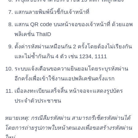
พรรคประชากรไทย
เบอร์ 63
แสกนลายพิมพ์นิ้วชี้กับเจ้าหน้าที่
แสกน QR code บนหน้าจอของเจ้าหน้าที่ ด้วยแอพ
พรรคเส้นด้าย
พลิเคชั่น ThaID
เบอร์ 64
ตั้งค่ารหัสผ่านเหมือนกัน 2 ครั้งโดยต้องไม่เรียงกัน
พรรคเปลี่ยนอนาคต
และไม่ซ้ำกันเกิน 4 ตัว เช่น 1234, 1111
เบอร์ 65
ระบบแจ้งเตือนขอความยินยอมโดยระบุรหัสผ่าน
อีกครั้งเพื่อเข้าใช้งานแอปพลิเคชันครั้งแรก
พรรคพลังประชาธิปไตย
เบอร์ 66
เมื่อลงทะเบียนเสร็จสิ้น หน้าจอจะแสดงรูปบัตร
ประจำตัวประชาชน
พรรคไทยสมาร์ท
เบอร์ 67
หมายเหตุ: กรณีลืมรหัสผ่าน สามารถรีเซ็ตรหัสผ่านได้
โดยการถ่ายรูปภาพใบหน้าตนเองเพื่อขอสร้างรหัสผ่าน
ใหม่