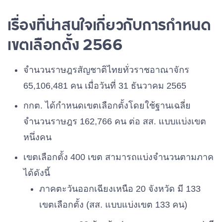
พิจารณ์
ใหม่
เรื่องที่น่าสนใจเกี่ยวกับการกำหนด
นายพลวัฒน์ จัน
นาวาอากาศเอ
เบอร์ 3
พรรคเสรีรวมไทย
ทะเอ
เขตเลือกตั้ง 2566
เบอร์ 11
กอรงค์กฏ พันธ์
พรรคเพื่อชาติ
ดารา
นายพนพ เกษา
เบอร์ 4
พรรคประชาธิปัตย์
จำนวนราษฎรสัญชาติไทยทั่วราชอาณาจักร
มา
นายบุญชู มุข
เบอร์ 12
พรรคไทยภักดี
65,106,481 คน เมื่อวันที่ 31 ธันวาคม 2565
ประดับ
นายศุภลักษณ์
พรรคประชาธิปไตย
เบอร์ 5
กกต. ได้กำหนดเขตเลือกตั้งโดยใช้ฐานเฉลี่ย
สายยงค์
ใหม่
จำนวนราษฎร 162,766 คน ต่อ สส. แบบแบ่งเขต
พันเอกมานพ
หนึ่งคน
เบอร์ 6
พรรคไทยสร้างไทย
ชมชู
เขตเลือกตั้ง 400 เขต สามารถแบ่งจำนวนตามภาค
นายประสิทธิ์
ได้ดังนี้
เบอร์ 7
พรรคก้าวไกล
ปัทมผดุงศักดิ์
ภาคตะวันออกเฉียงเหนือ 20 จังหวัด มี 133
เขตเลือกตั้ง (สส. แบบแบ่งเขต 133 คน)
นางสาวกฤษณา
เบอร์ 8
พรรคพลังประชารัฐ
วงศ์คำ