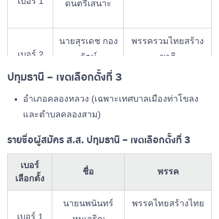
เบอร์ 1
ขำ
ดนตรีเสนาะ
นายสุรศักดิ์
นายสุรเดช กอง
พรรครวมไทยสร้าง
เบอร์ 9
พรรคไทยภักดี
พรหมมาศ
เบอร์ 2
รัตน์
ชาติ
ปทุมธานี – เขตเลือกตั้งที่ 3
นายนพดล ลัด
อําเภอคลองหลวง (เฉพาะเทศบาลเมืองท่าโขลง
พรรคพลังประชารัฐ
เบอร์ 3
ดาแย้ม
และตําบลคลองสาม)
รายชื่อผู้สมัคร ส.ส. ปทุมธานี – เขตเลือกตั้งที่ 3
พันจ่าอากาศ
เอกสฤษดิ์ เย็น
พรรคเสรีรวมไทย
เบอร์
เบอร์ 4
ชื่อ
พรรค
เลือกตั้ง
ทรวง
นายนพนันทร์
พรรคไทยสร้างไทย
เบอร์ 1
นายคิว อรุโณ