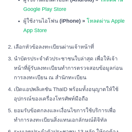
พรรคพลังเพื่อไทย
เบอร์ 57
Google Play Store
ผู้ใช้งานไอโฟน
(iPhone) »
โหลดผ่าน Apple
พรรคสังคมประชาธิปไตยไทย
เบอร์ 58
App Store
พรรคช่วยชาติ
เลือกหัวข้อลงทะเบียนผ่านเจ้าหน้าที่
เบอร์ 59
นำบัตรประจำตัวประชาชนใบล่าสุด เพื่อให้เจ้า
หน้าที่ผู้รับลงทะเบียนทำการตรวจสอบข้อมูลก่อน
พรรคความหวังใหม่
เบอร์ 60
การลงทะเบียน ณ สำนักทะเบียน
เปิดแอปพลิเคชัน ThaID พร้อมทั้งอนุญาตให้ใช้
พรรคคลองไทย
เบอร์ 61
อุปกรณ์ของเครื่องโทรศัพท์มือถือ
ยอมรับข้อตกลงและเงื่อนไขการใช้บริการเพื่อ
พรรคพลังไทยรักชาติ
ทำการลงทะเบียนสิ่งแทนเอกลักษณ์ดิจิทัล
เบอร์ 62
ระบุเลขประจำตัวประชาชน 13 หลัก ให้ถูกต้อง