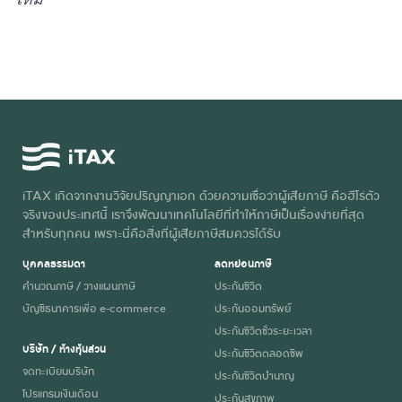
iTAX เกิดจากงานวิจัยปริญญาเอก ด้วยความเชื่อว่าผู้เสียภาษี คือฮีโร่ตัว
จริงของประเทศนี้ เราจึงพัฒนาเทคโนโลยีที่ทำให้ภาษีเป็นเรื่องง่ายที่สุด
สำหรับทุกคน เพราะนี่คือสิ่งที่ผู้เสียภาษีสมควรได้รับ
บุคคลธรรมดา
ลดหย่อนภาษี
คำนวณภาษี / วางแผนภาษี
ประกันชีวิต
บัญชีธนาคารเพื่อ e-commerce
ประกันออมทรัพย์
ประกันชีวิตชั่วระยะเวลา
บริษัท / ห้างหุ้นส่วน
ประกันชีวิตตลอดชีพ
จดทะเบียนบริษัท
ประกันชีวิตบำนาญ
โปรแกรมเงินเดือน
ประกันสุขภาพ