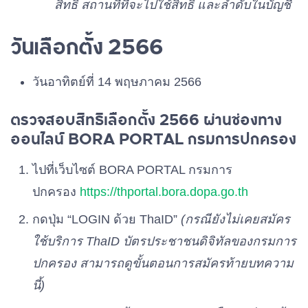
สิทธิ สถานที่ที่จะไปใช้สิทธิ และลำดับในบัญชี
พรรคเพื่อไทย
เบอร์ 29
วันเลือกตั้ง 2566
พรรคทางเลือกใหม่
วันอาทิตย์ที่ 14 พฤษภาคม 2566
เบอร์ 30
ตรวจสอบสิทธิเลือกตั้ง 2566 ผ่านช่องทาง
พรรคก้าวไกล
ออนไลน์ BORA PORTAL กรมการปกครอง
เบอร์ 31
ไปที่เว็บไซต์ BORA PORTAL กรมการ
พรรคไทยสร้างไทย
เบอร์ 32
ปกครอง
https://thportal.bora.dopa.go.th
กดปุ่ม “LOGIN ด้วย ThaID”
(กรณียังไม่เคยสมัคร
พรรคไทยเป็นหนึ่ง
ใช้บริการ ThaID บัตรประชาชนดิจิทัลของกรมการ
เบอร์ 33
ปกครอง สามารถดูขั้นตอนการสมัครท้ายบทความ
นี้)
พรรคแผ่นดินธรรม
เบอร์ 34