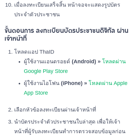
เมื่อลงทะเบียนเสร็จสิ้น หน้าจอจะแสดงรูปบัตร
พรรคไทยก้าวหน้า
ประจำตัวประชาชน
เบอร์ 55
ขั้นตอนการ ลงทะเบียนบัตรประชาชนดิจิทัล ผ่าน
เจ้าหน้าที่
พรรคประชาไทย
เบอร์ 56
โหลดแอป ThaID
พรรคพลังเพื่อไทย
ผู้ใช้งานแอนดรอยด์
(Android) »
โหลดผ่าน
เบอร์ 57
Google Play Store
ผู้ใช้งานไอโฟน
(iPhone) »
โหลดผ่าน Apple
พรรคสังคมประชาธิปไตยไทย
เบอร์ 58
App Store
พรรคช่วยชาติ
เลือกหัวข้อลงทะเบียนผ่านเจ้าหน้าที่
เบอร์ 59
นำบัตรประจำตัวประชาชนใบล่าสุด เพื่อให้เจ้า
หน้าที่ผู้รับลงทะเบียนทำการตรวจสอบข้อมูลก่อน
พรรคความหวังใหม่