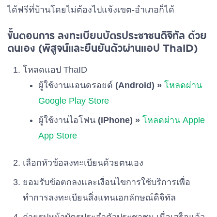
เบอร์ 43
ได้ฟรีที่บ้านโดยไม่ต้องไปแจ้งเขต-อำเภอก็ได้
ขั้นตอนการ ลงทะเบียนบัตรประชาชนดิจิทัล ด้วย
พรรคราษฎร์วิถี
เบอร์ 44
ตนเอง (พิสูจน์และยืนยันตัวผ่านแอป ThaID)
โหลดแอป ThaID
พรรคแนวทางใหม่
เบอร์ 45
ผู้ใช้งานแอนดรอยด์
(Android) »
โหลดผ่าน
Google Play Store
พรรคถิ่นกาขาวชาววิไล
เบอร์ 46
ผู้ใช้งานไอโฟน
(iPhone) »
โหลดผ่าน Apple
App Store
พรรครวมแผ่นดิน
เบอร์ 47
เลือกหัวข้อลงทะเบียนด้วยตนเอง
ยอมรับข้อตกลงและเงื่อนไขการใช้บริการเพื่อ
พรรคเพื่ออนาคตไทย
เบอร์ 48
ทำการลงทะเบียนสิ่งแทนเอกลักษณ์ดิจิทัล