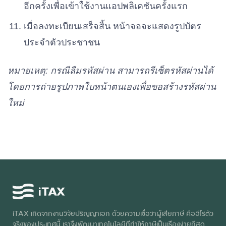
อีกครั้งเพื่อเข้าใช้งานแอปพลิเคชันครั้งแรก
พรรคพลังประชาธิปไตย
เบอร์ 66
เมื่อลงทะเบียนเสร็จสิ้น หน้าจอจะแสดงรูปบัตร
ประจำตัวประชาชน
พรรคไทยสมาร์ท
เบอร์ 67
หมายเหตุ: กรณีลืมรหัสผ่าน สามารถรีเซ็ตรหัสผ่านได้
โดยการถ่ายรูปภาพใบหน้าตนเองเพื่อขอสร้างรหัสผ่าน
ใหม่
iTAX เกิดจากงานวิจัยปริญญาเอก ด้วยความเชื่อว่าผู้เสียภาษี คือฮีโร่ตัว
จริงของประเทศนี้ เราจึงพัฒนาเทคโนโลยีที่ทำให้ภาษีเป็นเรื่องง่ายที่สุด