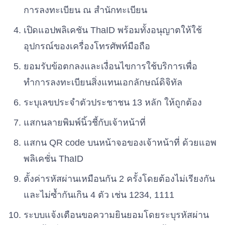
เบอร์ 60
การลงทะเบียน ณ สำนักทะเบียน
เปิดแอปพลิเคชัน ThaID พร้อมทั้งอนุญาตให้ใช้
พรรคคลองไทย
เบอร์ 61
อุปกรณ์ของเครื่องโทรศัพท์มือถือ
ยอมรับข้อตกลงและเงื่อนไขการใช้บริการเพื่อ
พรรคพลังไทยรักชาติ
ทำการลงทะเบียนสิ่งแทนเอกลักษณ์ดิจิทัล
เบอร์ 62
ระบุเลขประจำตัวประชาชน 13 หลัก ให้ถูกต้อง
พรรคประชากรไทย
เบอร์ 63
แสกนลายพิมพ์นิ้วชี้กับเจ้าหน้าที่
แสกน QR code บนหน้าจอของเจ้าหน้าที่ ด้วยแอพ
พรรคเส้นด้าย
พลิเคชั่น ThaID
เบอร์ 64
ตั้งค่ารหัสผ่านเหมือนกัน 2 ครั้งโดยต้องไม่เรียงกัน
พรรคเปลี่ยนอนาคต
และไม่ซ้ำกันเกิน 4 ตัว เช่น 1234, 1111
เบอร์ 65
ระบบแจ้งเตือนขอความยินยอมโดยระบุรหัสผ่าน