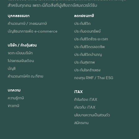
สำหรับทุกคน เพราะนี่คือสิ่งที่ผู้เสียภาษีสมควรได้รับ
บุคคลธรรมดา
ลดหย่อนภาษี
คำนวณภาษี / วางแผนภาษี
ประกันชีวิต
บัญชีธนาคารเพื่อ e-commerce
ประกันออมทรัพย์
ประกันชีวิตชั่วระยะเวลา
บริษัท / ห้างหุ้นส่วน
ประกันชีวิตตลอดชีพ
จดทะเบียนบริษัท
ประกันชีวิตบำนาญ
โปรแกรมเงินเดือน
ประกันสุขภาพ
บัญชี
ประกันโรคร้ายแรง
คำนวณภาษีหัก ณ ที่จ่าย
กองทุน RMF / Thai ESG
บทความ
iTAX
ความรู้ภาษี
ทำไมต้อง iTAX
ข่าวภาษี
เกี่ยวกับ iTAX
นโยบายความเป็นส่วนตัว
สมัครงาน