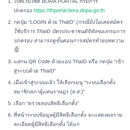
ไปที่เว็บไซต์ BORA PORTAL กรมการ
พรรคไทยสร้างไทย
เบอร์ 32
ปกครอง
https://thportal.bora.dopa.go.th
กดปุ่ม “LOGIN ด้วย ThaID”
(กรณียังไม่เคยสมัคร
พรรคไทยเป็นหนึ่ง
ใช้บริการ ThaID บัตรประชาชนดิจิทัลของกรมการ
เบอร์ 33
ปกครอง สามารถดูขั้นตอนการสมัครท้ายบทความ
นี้)
พรรคแผ่นดินธรรม
เบอร์ 34
แสกน QR Code ด้วยแอป ThaID หรือ กดปุ่ม “เข้า
สู่ระบบด้วย ThaID”
พรรครวมพลัง
เบอร์ 35
เมื่อเข้าสู่ระบบแล้ว ให้เลือกเมนู “ระบบเลือกตั้ง
สมาชิกสภาผู้แทนราษฎร (ส.ส.)”
พรรคเพื่อชาติไทย
เบอร์ 36
เลือก “ตรวจสอบสิทธิเลือกตั้ง”
ที่หน้าระบบข้อมูลผู้มีสิทธิเลือกตั้ง จะแสดงผลราย
พรรคพลังประชารัฐ
ละเอียดผู้มีสิทธิเลือกตั้ง ได้แก่
เบอร์ 37