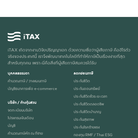
iTAX เกิดจากงานวิจัยปริญญาเอก ด้วยความเชื่อว่าผู้เสียภาษี คือฮีโร่ตัว
จริงของประเทศนี้ เราจึงพัฒนาเทคโนโลยีที่ทำให้ภาษีเป็นเรื่องง่ายที่สุด
สำหรับทุกคน เพราะนี่คือสิ่งที่ผู้เสียภาษีสมควรได้รับ
บุคคลธรรมดา
ลดหย่อนภาษี
คำนวณภาษี / วางแผนภาษี
ประกันชีวิต
บัญชีธนาคารเพื่อ e-commerce
ประกันออมทรัพย์
ประกันชีวิตชั่วระยะเวลา
บริษัท / ห้างหุ้นส่วน
ประกันชีวิตตลอดชีพ
จดทะเบียนบริษัท
ประกันชีวิตบำนาญ
โปรแกรมเงินเดือน
ประกันสุขภาพ
บัญชี
ประกันโรคร้ายแรง
คำนวณภาษีหัก ณ ที่จ่าย
กองทุน RMF / Thai ESG