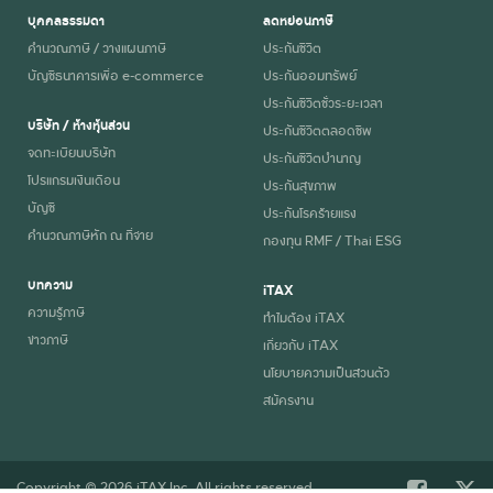
บุคคลธรรมดา
ลดหย่อนภาษี
คำนวณภาษี / วางแผนภาษี
ประกันชีวิต
บัญชีธนาคารเพื่อ e-commerce
ประกันออมทรัพย์
ประกันชีวิตชั่วระยะเวลา
บริษัท / ห้างหุ้นส่วน
ประกันชีวิตตลอดชีพ
จดทะเบียนบริษัท
ประกันชีวิตบำนาญ
โปรแกรมเงินเดือน
ประกันสุขภาพ
บัญชี
ประกันโรคร้ายแรง
คำนวณภาษีหัก ณ ที่จ่าย
กองทุน RMF / Thai ESG
บทความ
iTAX
ความรู้ภาษี
ทำไมต้อง iTAX
ข่าวภาษี
เกี่ยวกับ iTAX
นโยบายความเป็นส่วนตัว
สมัครงาน
Copyright © 2026 iTAX Inc. All rights reserved.