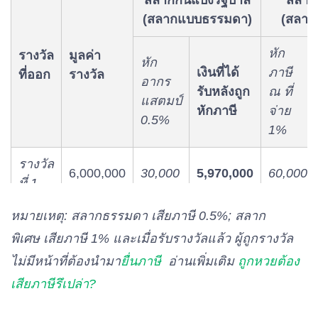
สลากกินแบ่งรัฐบาล
สลาก
(สลากแบบธรรมดา)
(สลากช
หัก
รางวัล
มูลค่า
หัก
เงินที่ได้
ภาษี
ที่ออก
รางวัล
อากร
รับหลังถูก
ณ ที่
แสตมป์
หักภาษี
จ่าย
0.5%
1%
รางวัล
6,000,000
30,000
5,970,000
60,000
ที่ 1
หมายเหตุ: สลากธรรมดา เสียภาษี 0.5%; สลาก
รางวัล
เลข
พิเศษ เสียภาษี 1%​ และเมื่อรับรางวัลแล้ว ผู้ถูกรางวัล
4,000
20
3,980
40
หน้า 3
ไม่มีหน้าที่ต้องนำมา
ยื่นภาษี
อ่านเพิ่มเติม
ถูกหวยต้อง
ตัว
เสียภาษีรึเปล่า?
รางวัล