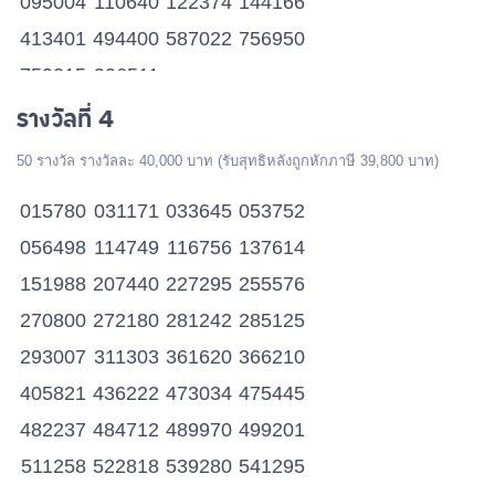
095004
110640
122374
144166
413401
494400
587022
756950
759215
996511
รางวัลที่ 4
50 รางวัล รางวัลละ 40,000 บาท (รับสุทธิหลังถูกหักภาษี 39,800 บาท)
015780
031171
033645
053752
056498
114749
116756
137614
151988
207440
227295
255576
270800
272180
281242
285125
293007
311303
361620
366210
405821
436222
473034
475445
482237
484712
489970
499201
511258
522818
539280
541295