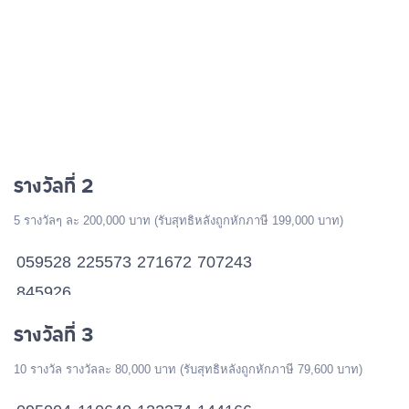
รางวัลที่ 2
5 รางวัลๆ ละ 200,000 บาท (รับสุทธิหลังถูกหักภาษี 199,000 บาท)
059528
225573
271672
707243
845926
รางวัลที่ 3
10 รางวัล รางวัลละ 80,000 บาท (รับสุทธิหลังถูกหักภาษี 79,600 บาท)