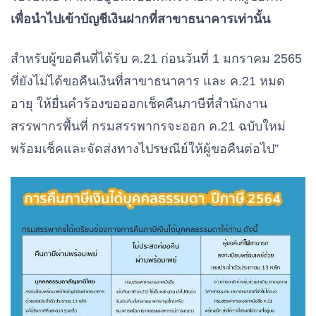
หลังจาก
ค.21
เพื่อนำไปเข้าบัญชีเงินฝากที่สาขาธนาคารเท่านั้น
ได้รับ
คืนเข้า
หนังสือ
สำหรับผู้ขอคืนที่ได้รับ ค.21 ก่อนวันที่ 1 มกราคม 2565
บัญชีเงิน
ค.21
ที่ยังไม่ได้ขอคืนเงินที่สาขาธนาคาร และ ค.21 หมด
ฝาก
คืนเข้า
อายุ ให้ยื่นคำร้องขอออกเช็คคืนภาษีที่สำนักงาน
ธนาคาร
บัญชีเงิน
สรรพากรพื้นที่ กรมสรรพากรจะออก ค.21 ฉบับใหม่
กรุงไทย
ฝาก
พร้อมเช็คและจัดส่งทางไปรษณีย์ให้ผู้ขอคืนต่อไป”
คืนเงิน
ธ.ก.ส.
ด้วยบัตร
เงินสด e-
Money
กรณีผู้ขอคืนภาษี
คืนเข้าบัญชีเงิน
มอบอำนาจ ให้ผู้อื่น
คืนเข้าบัญชีเงิน
ฝากธนาคาร
ไปดำเนินการ
ฝาก ธ.ก.ส. ของ