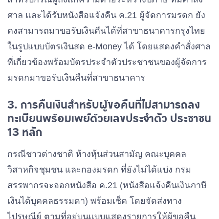
ลง
เพย์ กรณี
ศาล และได้รับหนังสือแจ้งคืน ค.21 ผู้จัดการมรดก ยัง
ทะเบียน
ที่ผู้ขอคืน
คงสามารถมาขอรับเงินคืนได้ที่สาขาธนาคารกรุงไทย
พร้อมเพย์
ลง
ในรูปแบบบัตรเงินสด e-Money ได้ โดยแสดงคำสั่งศาล
กรณีที่ผู้
ทะเบียน
ที่เกี่ยวข้องพร้อมบัตรประจำตัวประชาชนของผู้จัดการ
ขอคืนลง
พร้อมเพย์
มรดกมาขอรับเงินคืนที่สาขาธนาคาร
ทะเบียน
ด้วยเลข
พร้อม
3. การคืนเงินสำหรับผู้ขอคืนที่ไม่สามารถลง
ประจำตัว
กรณีผู้ขอคืนภาษี
เพย์ ด้วย
ทะเบียนพร้อมเพย์ด้วยเลขประจำตัว ประชาชน
ประชาชน
เดินทางไปรับเงิน
เลข
13 หลัก
กับ บัญชี
ภาษีคืนที่สาขา
ประจำตัว
ธนาคารด้วยตนเอง
เงินฝาก
กรณีชาวต่างชาติ ห้างหุ้นส่วนสามัญ คณะบุคคล
ประชาชน
ธนาคาร
วิสาหกิจชุมชน และกองมรดก ที่ยังไม่ได้แบ่ง กรม
กับ บัญชี
หลังจาก
สรรพากรจะออกหนังสือ ค.21 (หนังสือแจ้งคืนเงินภาษี
เงินฝาก
ได้รับ
เงินได้บุคคลธรรมดา) พร้อมเช็ค โดยจัดส่งทาง
ธนาคาร
หนังสือ
ไปรษณีย์ ตามที่อยู่บนแบบแสดงรายการให้ผู้ขอคืน