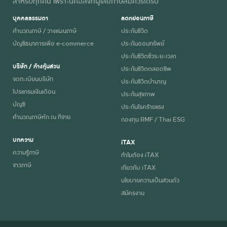
สำหรับทุกคน เพราะนี่คือสิ่งที่ผู้เสียภาษีสมควรได้รับ
บุคคลธรรมดา
ลดหย่อนภาษี
คำนวณภาษี / วางแผนภาษี
ประกันชีวิต
บัญชีธนาคารเพื่อ e-commerce
ประกันออมทรัพย์
ประกันชีวิตชั่วระยะเวลา
บริษัท / ห้างหุ้นส่วน
ประกันชีวิตตลอดชีพ
จดทะเบียนบริษัท
ประกันชีวิตบำนาญ
โปรแกรมเงินเดือน
ประกันสุขภาพ
บัญชี
ประกันโรคร้ายแรง
คำนวณภาษีหัก ณ ที่จ่าย
กองทุน RMF / Thai ESG
บทความ
iTAX
ความรู้ภาษี
ทำไมต้อง iTAX
ข่าวภาษี
เกี่ยวกับ iTAX
นโยบายความเป็นส่วนตัว
สมัครงาน