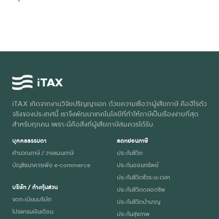
iTAX เกิดจากงานวิจัยปริญญาเอก ด้วยความเชื่อว่าผู้เสียภาษี คือฮีโร่ตัว
จริงของประเทศนี้ เราจึงพัฒนาเทคโนโลยีที่ทำให้ภาษีเป็นเรื่องง่ายที่สุด
สำหรับทุกคน เพราะนี่คือสิ่งที่ผู้เสียภาษีสมควรได้รับ
บุคคลธรรมดา
ลดหย่อนภาษี
คำนวณภาษี / วางแผนภาษี
ประกันชีวิต
บัญชีธนาคารเพื่อ e-commerce
ประกันออมทรัพย์
ประกันชีวิตชั่วระยะเวลา
บริษัท / ห้างหุ้นส่วน
ประกันชีวิตตลอดชีพ
จดทะเบียนบริษัท
ประกันชีวิตบำนาญ
โปรแกรมเงินเดือน
ประกันสุขภาพ