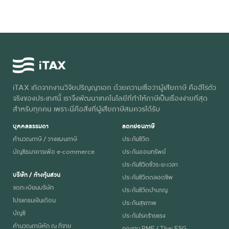
iTAX เกิดจากงานวิจัยปริญญาเอก ด้วยความเชื่อว่าผู้เสียภาษี คือฮีโร่ตัว
จริงของประเทศนี้ เราจึงพัฒนาเทคโนโลยีที่ทำให้ภาษีเป็นเรื่องง่ายที่สุด
สำหรับทุกคน เพราะนี่คือสิ่งที่ผู้เสียภาษีสมควรได้รับ
บุคคลธรรมดา
ลดหย่อนภาษี
คำนวณภาษี / วางแผนภาษี
ประกันชีวิต
บัญชีธนาคารเพื่อ e-commerce
ประกันออมทรัพย์
ประกันชีวิตชั่วระยะเวลา
บริษัท / ห้างหุ้นส่วน
ประกันชีวิตตลอดชีพ
จดทะเบียนบริษัท
ประกันชีวิตบำนาญ
โปรแกรมเงินเดือน
ประกันสุขภาพ
บัญชี
ประกันโรคร้ายแรง
คำนวณภาษีหัก ณ ที่จ่าย
กองทุน RMF / Thai ESG